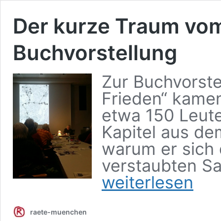
Der kurze Traum vom
Buchvorstellung
Zur Buchvorst
Frieden“ kame
etwa 150 Leute
Kapitel aus de
warum er sich 
verstaubten S
weiterlesen
raete-muenchen