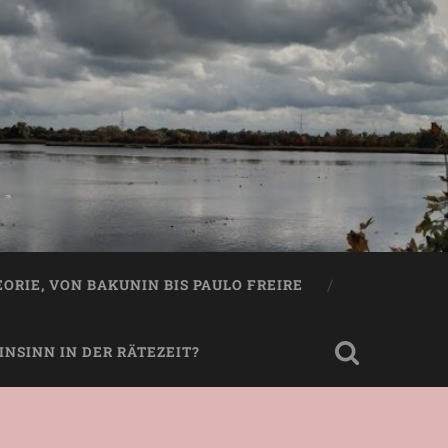
EORIE, VON BAKUNIN BIS PAULO FREIRE
NSINN IN DER RÄTEZEIT?