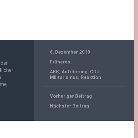
6. Dezember 2019
Früheres
 den
licher
AKK
,
Aufrüstung
,
CDU
,
n
Militarismus
,
Reaktion
lme,
Vorheriger Beitrag
Nächster Beitrag