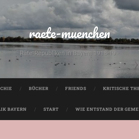
raete-muenchen
Räte-Republiken in Bayern 1918-19 -
CHIE
BÜCHER
FRIENDS
KRITISCHE TH
LIK BAYERN
START
WIE ENTSTAND DER GEMEI