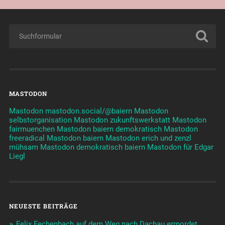
MASTODON
Mastodon mastodon.social/@baiern
Mastodon
selbstorganisation
Mastodon zukunftswerkstatt
Mastodon
fairmuenchen
Mastodon baiern demokratisch
Mastodon
freeradical
Mastodon baiern
Mastodon erich und zenzl
mühsam
Mastodon demokratisch baiern
Mastodon für Edgar
Liegl
NEUESTE BEITRÄGE
Felix Fechenbach auf dem Weg nach Dachau ermordet