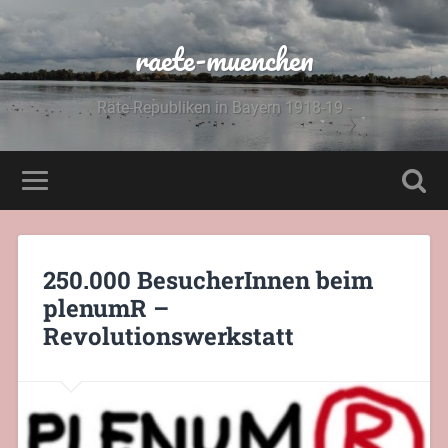
raete-muenchen
Räte-Republiken in Bayern 1918-19 -
250.000 BesucherInnen beim
plenumR –
Revolutionswerkstatt