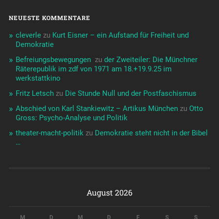
NEUESTE KOMMENTARE
cleverle
zu
Kurt Eisner – ein Aufstand für Freiheit und
Demokratie
Befreiungsbewegungen ️‍
zu
der Zweiteiler: Die Münchner
Räterepublik im zdf von 1971 am 18.+19.9.25 im
werkstattkino
Fritz Letsch
zu
Die Stunde Null und der Postfaschismus
Abschied von Karl Stankiewitz – Artikus München
zu
Otto
Gross: Psycho-Analyse und Politik
theater-macht-politik
zu
Demokratie steht nicht in der Bibel
…
August 2026
M
D
M
D
F
S
S