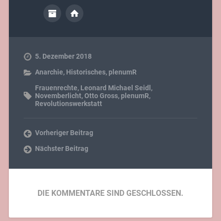
5. Dezember 2018
Anarchie
,
Historisches
,
plenumR
Frauenrechte
,
Leonard Michael Seidl
,
Novemberlicht
,
Otto Gross
,
plenumR
,
Revolutionswerkstatt
Vorheriger Beitrag
Nächster Beitrag
DIE KOMMENTARE SIND GESCHLOSSEN.