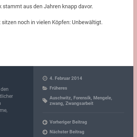
ik stammt aus den Jahren knapp davor.
itzen noch in vielen Köpfen: Unbewältigt.
4. Februar 2014
Früheres
 den
licher
Auschwitz
,
Forensik
,
Mengele
,
n
zwang
,
Zwangsarbeit
lme,
Vorheriger Beitrag
Nächster Beitrag