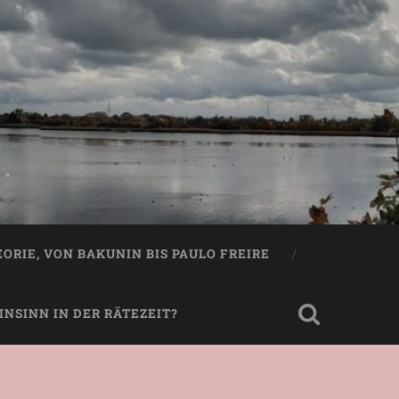
EORIE, VON BAKUNIN BIS PAULO FREIRE
NSINN IN DER RÄTEZEIT?