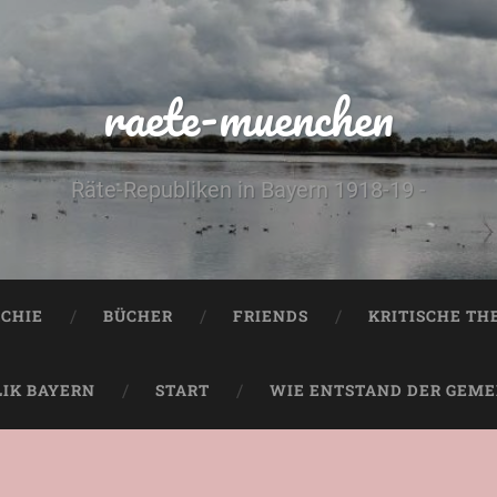
raete-muenchen
Räte-Republiken in Bayern 1918-19 -
CHIE
BÜCHER
FRIENDS
KRITISCHE TH
LIK BAYERN
START
WIE ENTSTAND DER GEMEI