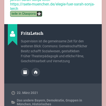
https://raete-muenchen.de/elegie-fuer-sarah-sonja-
lerch
teile in Diaspora
FritzLetsch
Supervision ist die gemeinsame Zeit für den
weiteren Blick: Commons: Gemeinschaftlicher
Besitz schafft Sozialwesen, gestaltleben
Früher Theaterpädagogik und etliche Filme,
Geschichtsarbeit und Vernetzung
22. März 2021
Das andere Bayern
,
Demokratie
,
Gruppen in
München
,
Historisches