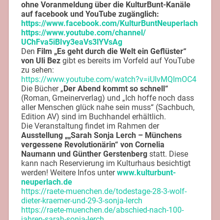
ohne Voranmeldung über die KulturBunt-Kanäle
auf facebook und YouTube
zugänglich:
https://www.facebook.com/
KulturBuntNeuperlach
https://www.youtube.com/
channel/
UChFva5iBIvy3eaVs3lYVsAg
Den
Film „Es geht durch die Welt ein Geflüster“
von Uli Bez
gibt es bereits im Vorfeld auf YouTube
zu sehen:
https://www.youtube.com/watch?
v=iUIvMQImOC4
Die Bücher „
Der Abend kommt so schnell“
(Roman, Gmeinerverlag) und „Ich hoffe noch dass
aller Menschen glück nahe sein muss“ (Sachbuch,
Edition AV) sind im Buchhandel erhältlich.
Die Veranstaltung findet im Rahmen der
Ausstellung „„Sarah Sonja Lerch – Münchens
vergessene Revolutionärin“ von Cornelia
Naumann und Günther Gerstenberg
statt. Diese
kann nach Reservierung im Kulturhaus besichtigt
werden! Weitere Infos unter
www.kulturbunt-
neuperlach.de
https://raete-muenchen.de/todestage-28-3-wolf-
dieter-kraemer-und-29-3-sonja-lerch
https://raete-muenchen.de/abschied-nach-100-
jahren-sarah-sonja-lerch