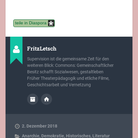
teile in Diaspora
FritzLetsch
Supervision ist die gemeinsame Zeit für den
weiteren Blick: Commons: Gemeinschaftlicher
Besitz schafft Sozialwesen, gestaltleben
Früher Theaterpädagogik und etliche Filme,
Geschichtsarbeit und Vernetzung
2. Dezember 2018
Anarchie
,
Demokratie
,
Historisches
,
Literatur