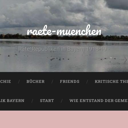
raete-muenchen
Räte-Republiken in Bayern 1918-19 -
CHIE
BÜCHER
FRIENDS
KRITISCHE TH
LIK BAYERN
START
WIE ENTSTAND DER GEMEI