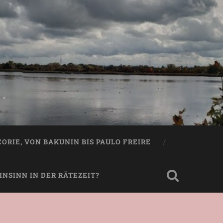
EORIE, VON BAKUNIN BIS PAULO FREIRE
NSINN IN DER RÄTEZEIT?