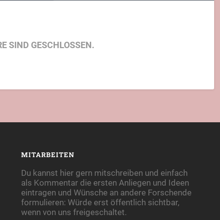
E SIND GESCHLOSSEN.
MITARBEITEN
Du kannst hier gern mitschreiben und einfach
als Kommentar die ersten Anliegen und Ideen
eintragen und Wünsche an andere Forschende
formulieren: Würde erst öffentlich sichtbar,
wenn von uns freigeschaltet.