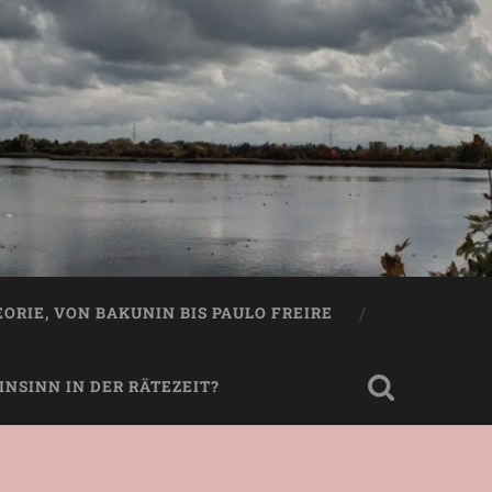
EORIE, VON BAKUNIN BIS PAULO FREIRE
NSINN IN DER RÄTEZEIT?