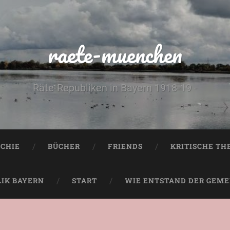
raete-muenchen
Räte-Republiken in Bayern 1918-19 -
CHIE
BÜCHER
FRIENDS
KRITISCHE TH
LIK BAYERN
START
WIE ENTSTAND DER GEMEI