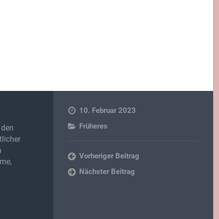
10. Februar 2023
Früheres
 den
licher
n
Vorheriger Beitrag
lme,
Nächster Beitrag