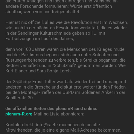
die ersten Anliegen und Ideen eintragen und Wünsche an
andere Forschende formulieren: Würde erst öffentlich
sichtbar, wenn von uns freigeschaltet.
Hier ist nix offiziell, alles wie die Revolution erst im Wachsen,
wie auch in der nächsten Revolutionswerkstatt, die es wieder
in der Sendlinger Kulturschmiede geben soll ... mit
Fortsetzungen im Lauf des Jahres;
denn vor 100 Jahren waren die Menschen des Krieges müde
und der Pazifismus begann, sich auch unter Soldaten und
Rüstungsarbeitenden zu verbreiten, bis Streiks begannen, die
Redner verhaftet und in "Schutzhaft" genommen wurden: Wie
Kurt Eisner und Sara Sonja Lerch;
der 25jährige Ernst Toller war bald wieder frei und sprang mit
anderen in die Bresche und diskutierte weiter für den Frieden,
bei den Montags-Treffen der USPD im Goldenen Anker in der
Schillerstr. 30
die offiziellen Seiten des plenumR sind online:
plenum-R.org
Mailing-Liste abonnieren:
Kontakt direkt: info@raete-muenchen.de an alle
Mitwirkenden, die je eine eigene Mail-Adresse bekommen,