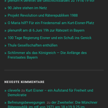
plenum R bereitet die Geschichtsarbeit zu 1918/19 vor
90 Jahre stehen im Netz
Projekt Revolution und Räterepubliken 1988
O Maria hilf? Für ein Friedensmal am Kurt-Eisner-Platz
plenumR am di 6.Juni 19h zur Rätezeit in Bayern
100 Tage Regierung Eisner und ein Schuß ins Genick
Thule Gesellschaften enthüllen
Schlimmer als das Königreich — Die Anfänge des
Freistaates Bayern
NEUESTE KOMMENTARE
cleverle
zu
Kurt Eisner – ein Aufstand für Freiheit und
Demokratie
Befreiungsbewegungen ️‍
zu
der Zweiteiler: Die Münchner
Räterepublik im zdf von 1971 am 18.+19.9.25 im