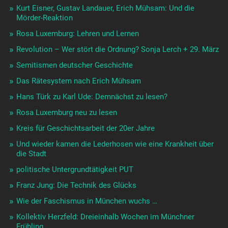
Ist das „Demokratie“?
Lehren aus der „Revolution 1918“
Die Freiheit erhebt ihr Haupt …
Geschichte neu zu schreiben …
„Demokratie 1920-2020“
Wir Fürstenkinder …
Revolutionswerkstatt reflektieren
Wir sind Gefangene – OMGraf
Eugen Levinè: Vortrag nachzuhören, erschossen 5.6.1919
Nachruf und Dank an Reinhard Mosner
WAS ist Demokratie?
Der Feuerstuhl: Ret Marut / B.Traven in #München
AUSSTELLUNG SCHULZ NISSEN WANGERIN in der
Kulturschmiede