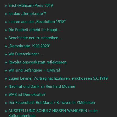
der Iden des März ist überschritten …
Abschied von Wolf-Dieter Krämer
plenumR: Plenum für die Weiterarbeit
Kurt Eisner und die deutsche Kriegsschuld
#KurtEisner Kondolenzbuch und Video
Faulhaber 21.2.19: Ängstlicher Ohrenzeuge des Mordes an
Kurt Eisner
Revolution in Stadt und Land geht weiter …
Geld-Faschisten der Schweiz
„Räte in München“ von Günther Gerstenberg 8.2.19h
„Rote Räte“, ein Film mit Zeitzeugen von 1978
Revolution im Radio: Lora München 92,4 diskutiert
politisches Bewusstsein – und Psychoanalyse:
Verdrängung
Der Weg der USPD zu den Kasernen am 7. Nov. 2018