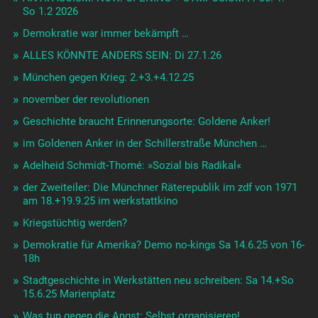
Der Abend kommt so schnell … MUCCA Büchersalon
18.10.24,19h
Demokratie steht nicht in der Bibel …
demokratie wurde von anfang an bekämpft
zum 140. Geburtstag von Zenzl Mühsam #München am So
28.7. um 11
Das seid Ihr Hunde wert! – Geisterbeschwörung zum 90.
Todestag von Erich Mühsam im Fraunhofer am Fr 13.7.24
Demokratie niedergeschossen: München 14.5.24 Gespräch
19.30 KAP37
Dreieinhalb Wochen im Münchner Frühling: noch
2.+3.+4.5.24
Anarchie in Regensburg:
Der österreichische Februaraufstand 1934 + Seenotrettung
Als noch 1988 „Für Revolution ist gesorgt!“ in München war
Fräulein Prolet von Cornelia Naumann mit Michaela Dietl
noch mal 13.3.24