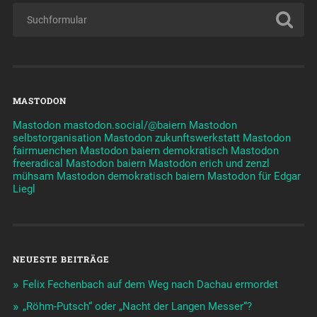
Demokratie war immer bekämpft …
ALLES KÖNNTE ANDERS SEIN: Di 27.1.26
München gegen Krieg: 2.+3.+4.12.25
november der revolutionen
Geschichte braucht Erinnerungsorte: Goldene Anker!
im Goldenen Anker in der Schillerstraße München …
Adelheid Schmidt-Thomé: »Sozial bis Radikal«
der Zweiteiler: Die Münchner Räterepublik im zdf von 1971
am 18.+19.9.25 im werkstattkino
Kriegstüchtig werden?
Demokratie für Amerika? Demo no-kings Sa 14.6.25 von 16-
18h
Stadtgeschichte in Werkstätten neu schreiben: Sa 14.+So
15.6.25 Marienplatz
Was tun gegen die Angst: Selbst organisieren!