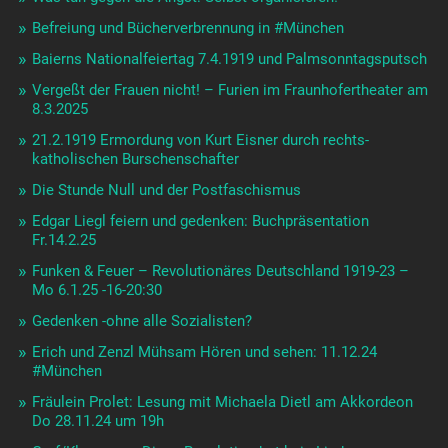
Oskar Maria Graf und Ulrich Dittmann
Der Ertrag der Faschisten ….
105 Jahre Revolution -100 Jahre Hitlerputsch in München
Oskar Maria Graf: Der Abgrund – in der kooksbar
SA und Hitlerputsch 1923: Wie alles anfing …
Münchner Arbeiterbewegung 1919-1922 bis 27.10. in der
Seidlvilla
Rassismus und Justiz-Staatsverbrechen in Bayern
Friedensdemonstration 3.10.23 in München am
Odeonsplatz
Schau mal, Frau: 100 Jahre Eleonore Romberg
Wer am Abgrund tanzt: München 1919 bis 1923
Vier Rebellinnen aus drei Jahrhunderten Do 30.3.
Kulturschmiede: Selber sein!
Leben zerstören – Reichtümer auftürmen. Deutschland
führt Krieg