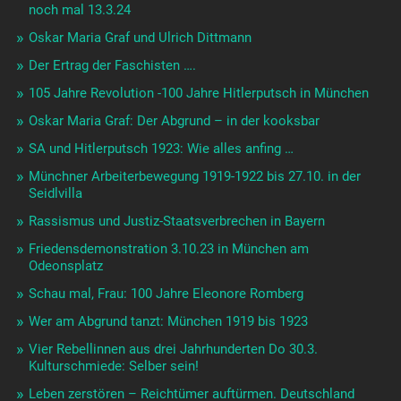
Nach der Revolution: Ret Marut und Oskar Maria Graf
ukraine und die demokratie
Kriegslenz – Anarchie statt Rüstungswahn!
Kurt Eisner: +21.2.1919
Demokratie-Neustart 2022? Bürgerräte?
Demokratie.Start1918
November in Bayern: Eisner, Hitler, Elser, Pogrome …
Rechte Fälschungen vor 100 Jahren
Fanny oder Franziska von Reventlow in Wahnmoching
Aktuelle Verelendung unserer Gesellschaften – wie lernen
wir Veränderung?
Emil Julius Gumbel: Statistik der Feme-Morde – 25.8.2021,
19:25 Uhr
Finissage- Lesung mit Musik: Sarah Sonja Lerch
Eugene Levine + hingerichtet 5.6.1919 München Stadelheim
Kurt Eisner, Gustav Landauer, Erich Mühsam: Und die