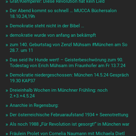
Kurt Eisner in München erschossen! 21.2.1919
Die Morde der „Schwarzen Hand“ in München: SZ
Psychoanalyse und Faschismus
bayrische Präventivhaft: 30 Tage lang im Gefängnis, ohne
Anklage, ohne Richter
Was die Rätinnen wollten: Revolutionswerkstatt
10.-17.11.22
Oskar Maria Graf bleibt aktuell: auf Radio LoRa924 und
Riffraff
Frei Leben. Die Frauen in der Boheme 1890-1920
Nächste Revolutionswerkstatt (III) in Vorbereitung
Dreieinhalb Wochen im Münchner Frühling – auch 2022
Der singende Tresen: «Mühsamblues» am 8.5.22
Unter sticht Ober
Religion macht Untertanen: Gott in der Geschichte