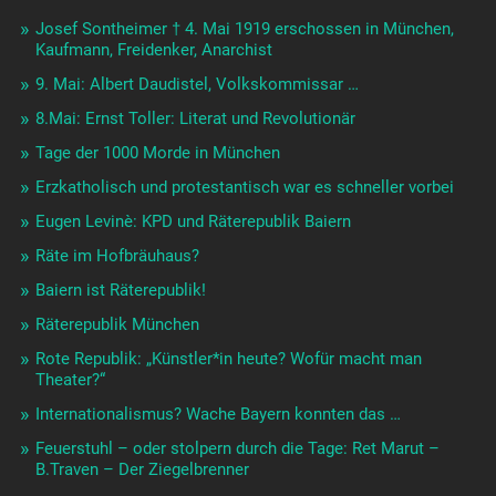
250.000 BesucherInnen beim plenumR –
Revolutionswerkstatt
Revolution und Wahnsinn: Ernst Toller 125
Otto Gross: Von geschlechtlicher Not … 13.12. 19h
München Sendlinger Kulturschmiede
Revolutionswerkstatt beginnt
Privi-Legien und Missbrauch
Feinde der Revolution formieren sich: Thule, Stinnes-Legien
Die Reaktion marschiert
Die Revolution wird im Radio gesendet: Mi 7. und 14.Nov ab
21h
Revolution in München. Alltag und Erinnerung ab 5.11. DGB
Haus München
Das Raubtier und der rote Matrose: Lesung auf der „Utting“
4.11.18
Die Dolchstoß-Legende und das Verenden des
Europäischen Krieges