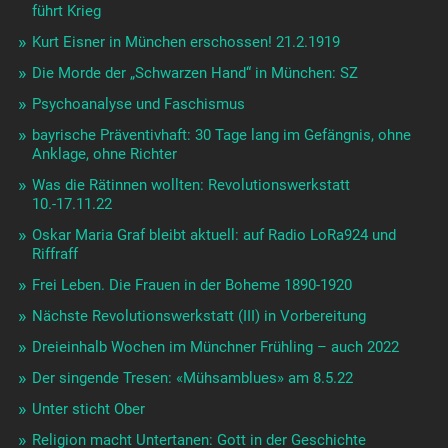
Mörder-Reaktion
Rosa Luxemburg: Lehren und Lernen
Revolution – Wer stört die Ordnung? Sonja Lerch + 29. März
Semitismen deutscher Geschichte
Das Rätesystem nach Erich Mühsam
Hans Türk zu Karl Ude: Demnächst zu lesen?
Rosa Luxemburg neu zu lesen
Kreis für Geschichtsarbeit der 20er Jahre
Und wieder kamen die Lederhosen wie eine Krankheit über
die Stadt
politische Untergrundtätigkeit PUT
Franz Jung: Die Technik des Glücks
Wie der Faschismus in München wuchs …
Kollektiv Herzfeld: Dreieinhalb Wochen im Münchner
Frühling