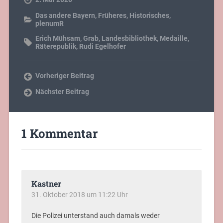
MASTODON
Mastodon mastodon.social/@baiern
Mastodon
selbstorganisation
Mastodon zukunftswerkstatt
Mastodon
fairmuenchen
Mastodon baiern demokratisch
Mastodon
freeradical
Mastodon baiern
Mastodon erich und zenzl
mühsam
Mastodon demokratisch baiern
Mastodon für Edgar
Liegl
NEUESTE BEITRÄGE
Felix Fechenbach auf dem Weg nach Dachau ermordet
„Röhm-Putsch“ oder „Nacht der Langen Messer“?
Geschichtsarbeit, Archive und Wissenschaft: Demokratie?