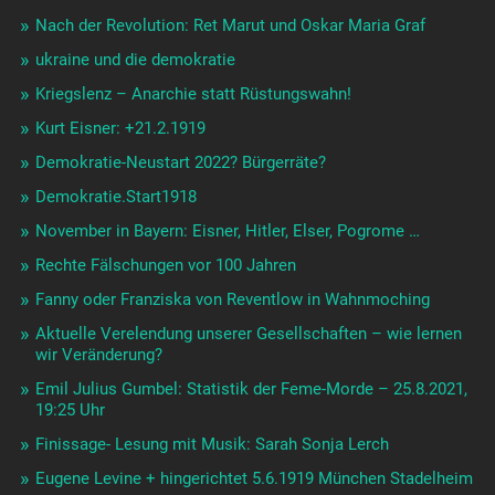
Rudi Egelhofer – Grab-Besuch
Rote Räte
Thule, der Tiefe Staat in der Revolutionszeit Bayern
Spanische Grippe: Kriegs-Zeitungs-Zensur
150 Jahre Gustav Landauer am 7.4.2020
Todestage 28.3. Wolf Dieter Krämer und 29.3. Sonja Lerch
Abschied von Christiane Sternsdorf-Hauck
Erste Frauen im bayrischen Parlament Do 16.01.2020
Aschheim
Zahn um Zahn. Die Münchener Geiselmordprozesse
1919/20
Zusammenbruch der Fassaden-Demokratie
Sozialistische Weihnacht
Kritisches Denken zur Weltpolitik
Revolutionswerkstatt 3: Demokratie?
Erich-Mühsam-Preis 2019