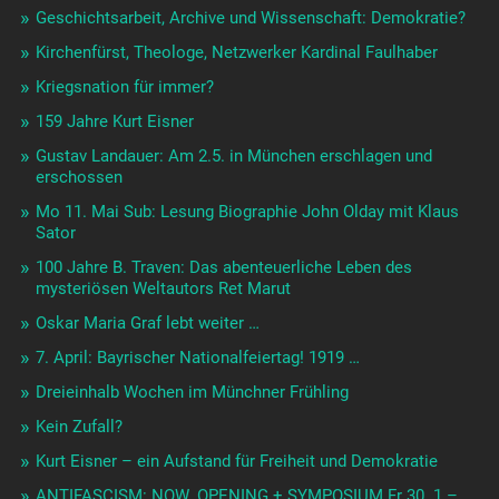
Befreiung und Bücherverbrennung in #München
Baierns Nationalfeiertag 7.4.1919 und Palmsonntagsputsch
Vergeßt der Frauen nicht! – Furien im Fraunhofertheater am
8.3.2025
21.2.1919 Ermordung von Kurt Eisner durch rechts-
katholischen Burschenschafter
Die Stunde Null und der Postfaschismus
Edgar Liegl feiern und gedenken: Buchpräsentation
Fr.14.2.25
Funken & Feuer – Revolutionäres Deutschland 1919-23 –
Mo 6.1.25 -16-20:30
Gedenken -ohne alle Sozialisten?
Erich und Zenzl Mühsam Hören und sehen: 11.12.24
#München
Fräulein Prolet: Lesung mit Michaela Dietl am Akkordeon
Do 28.11.24 um 19h
Graf/Klemperer: Diese Revolution hat kein Lied