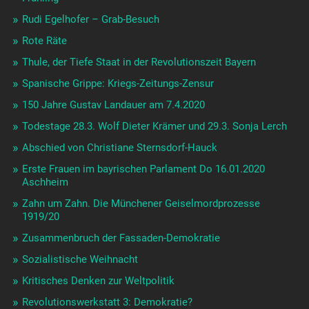
Josef Sontheimer † 4. Mai 1919 erschossen in München,
Kaufmann, Freidenker, Anarchist
9. Mai: Albert Daudistel, Volkskommissar …
8.Mai: Ernst Toller: Literat und Revolutionär
Tage der 1000 Morde in München
Erzkatholisch und protestantisch war es schneller vorbei
Eugen Levinè: KPD und Räterepublik Baiern
Räte im Hofbräuhaus?
Baiern ist Räterepublik!
Räterepublik München
Rote Republik: „Künstler*in heute? Wofür macht man
Theater?“
Internationalismus? Wache Bayern konnten das …
Feuerstuhl – oder stolpern durch die Tage: Ret Marut –
B.Traven – Der Ziegelbrenner
Frauen für Frieden 1919 – 2019 vergebene Liebesmüh?