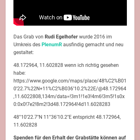
Das Grab von
Rudi Egelhofer
wurde 2016 im
Umkreis des
PlenumR
ausfindig gemacht und neu
gestaltet:
48.172964, 11.602828 wenn ich richtig gesehen
habe:
https://www.google.com/maps/place/48%C2%B01
0’22.7%22N+11%C2%B036’10.2%22E/@48.172964
,11.6022808,134m/data=!3m1!1e3!4m6!3m5!1s0x
0:0x0!7e2!8m2!3d48.172964!4d11.6028283
48°10’22.7″N 11°36’10.2″E entspricht 48.172964,
11.602828
Spenden für den Erhalt der Grabstätte können auf