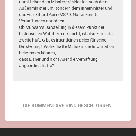
Kirchenfürst, Theologe, Netzwerker Kardinal Faulhaber
Kriegsnation für immer?
159 Jahre Kurt Eisner
Gustav Landauer: Am 2.5. in München erschlagen und
erschossen
Mo 11. Mai Sub: Lesung Biographie John Olday mit Klaus
Sator
100 Jahre B. Traven: Das abenteuerliche Leben des
mysteriösen Weltautors Ret Marut
Oskar Maria Graf lebt weiter …
7. April: Bayrischer Nationalfeiertag! 1919 …
Dreieinhalb Wochen im Münchner Frühling
Kein Zufall?
Kurt Eisner – ein Aufstand für Freiheit und Demokratie
ANTIFASCISM: NOW. OPENING + SYMPOSIUM Fr 30. 1.–
So 1.2 2026