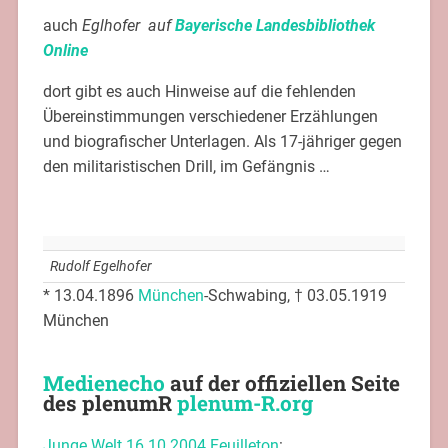
Das andere Bayern
,
Früheres
,
Historisches
,
plenumR
Erich Mühsam
,
Grab
,
Landesbibliothek
,
Medaille
,
Räterepublik
,
Rudi Egelhofer
Vorheriger Beitrag
Nächster Beitrag
1 Kommentar
Kastner
31. Oktober 2018 um 11:22 Uhr
Die Polizei unterstand auch damals weder
unmittelbar dem Minsterpräsidenten noch dem