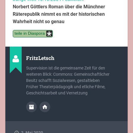
Außenministerium, sondern dem Inneminister und
das war Erhard Auer/MSPD. Nur er konnte
Verhaftungen anordnen.
Ob Mühsams Darstellung in diesem Punkt der
historischen Wahrheit entspricht, ist also zumindest
zweifelhaft. Gibt es irgendeinen Beleg für seine
Darstellung? Woher hätte Mühsam die Information
bekommen können,
dass Eisner und nicht Auer die Verhaftung
angeordnet hätte?
DIE KOMMENTARE SIND GESCHLOSSEN.