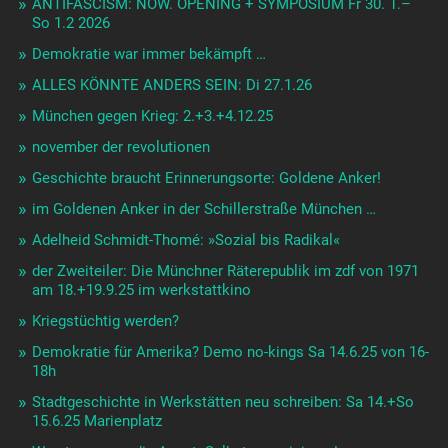
ANTIFASCISM: NOW. OPENING + SYMPOSIUM Fr 30. 1.–
So 1.2 2026
Demokratie war immer bekämpft …
ALLES KÖNNTE ANDERS SEIN: Di 27.1.26
München gegen Krieg: 2.+3.+4.12.25
november der revolutionen
Geschichte braucht Erinnerungsorte: Goldene Anker!
im Goldenen Anker in der Schillerstraße München …
Adelheid Schmidt-Thomé: »Sozial bis Radikal«
der Zweiteiler: Die Münchner Räterepublik im zdf von 1971
am 18.+19.9.25 im werkstattkino
Kriegstüchtig werden?
Demokratie für Amerika? Demo no-kings Sa 14.6.25 von 16-
18h
Stadtgeschichte in Werkstätten neu schreiben: Sa 14.+So
15.6.25 Marienplatz