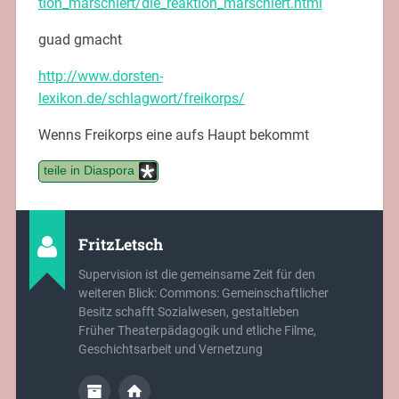
tion_marschiert/die_reaktion_marschiert.html
guad gmacht
http://www.dorsten-
lexikon.de/schlagwort/freikorps/
Wenns Freikorps eine aufs Haupt bekommt
teile in Diaspora
FritzLetsch
Supervision ist die gemeinsame Zeit für den
weiteren Blick: Commons: Gemeinschaftlicher
Besitz schafft Sozialwesen, gestaltleben
Früher Theaterpädagogik und etliche Filme,
Geschichtsarbeit und Vernetzung