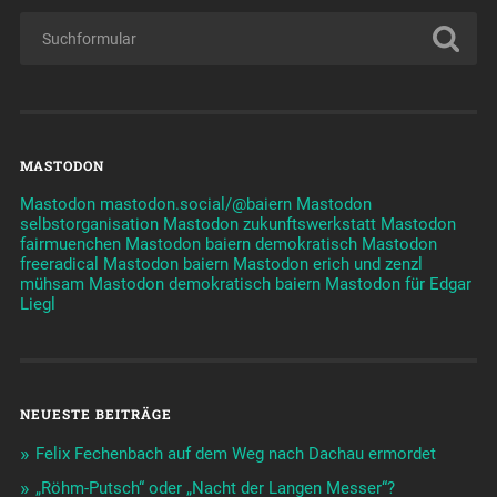
MASTODON
Mastodon mastodon.social/@baiern
Mastodon
selbstorganisation
Mastodon zukunftswerkstatt
Mastodon
fairmuenchen
Mastodon baiern demokratisch
Mastodon
freeradical
Mastodon baiern
Mastodon erich und zenzl
mühsam
Mastodon demokratisch baiern
Mastodon für Edgar
Liegl
NEUESTE BEITRÄGE
Felix Fechenbach auf dem Weg nach Dachau ermordet
„Röhm-Putsch“ oder „Nacht der Langen Messer“?