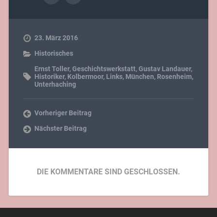
23. März 2016
Historisches
Ernst Toller
,
Geschichtswerkstatt
,
Gustav Landauer
,
Historiker
,
Kolbermoor
,
Links
,
München
,
Rosenheim
,
Unterhaching
Vorheriger Beitrag
Nächster Beitrag
DIE KOMMENTARE SIND GESCHLOSSEN.