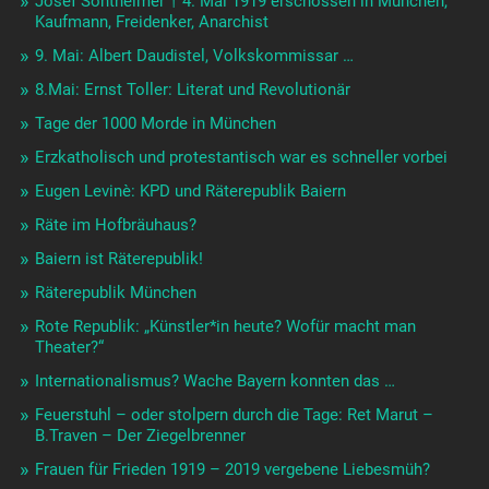
Josef Sontheimer † 4. Mai 1919 erschossen in München,
Kaufmann, Freidenker, Anarchist
9. Mai: Albert Daudistel, Volkskommissar …
8.Mai: Ernst Toller: Literat und Revolutionär
Tage der 1000 Morde in München
Erzkatholisch und protestantisch war es schneller vorbei
Eugen Levinè: KPD und Räterepublik Baiern
Räte im Hofbräuhaus?
Baiern ist Räterepublik!
Räterepublik München
Rote Republik: „Künstler*in heute? Wofür macht man
Theater?“
Internationalismus? Wache Bayern konnten das …
Feuerstuhl – oder stolpern durch die Tage: Ret Marut –
B.Traven – Der Ziegelbrenner
Frauen für Frieden 1919 – 2019 vergebene Liebesmüh?