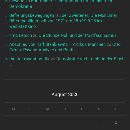
cleverle
zu
Kurt Eisner – ein Aufstand für Freiheit und
Demokratie
Befreiungsbewegungen ️‍
zu
der Zweiteiler: Die Münchner
Räterepublik im zdf von 1971 am 18.+19.9.25 im
werkstattkino
Fritz Letsch
zu
Die Stunde Null und der Postfaschismus
Abschied von Karl Stankiewitz – Artikus München
zu
Otto
Gross: Psycho-Analyse und Politik
theater-macht-politik
zu
Demokratie steht nicht in der Bibel
…
August 2026
M
D
M
D
F
S
S
1
2