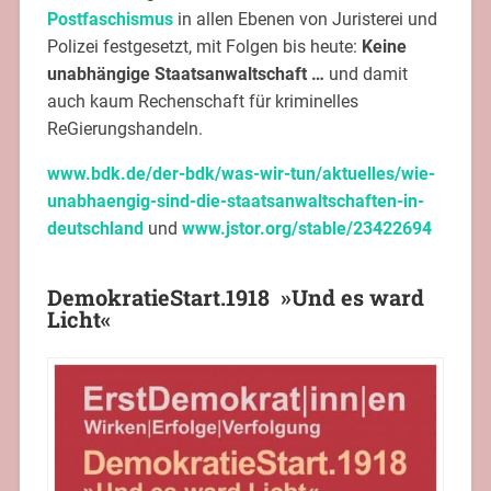
Postfaschismus
in allen Ebenen von Juristerei und
Polizei festgesetzt, mit Folgen bis heute:
Keine
unabhängige Staatsanwaltschaft …
und damit
auch kaum Rechenschaft für kriminelles
ReGierungshandeln.
www.bdk.de/der-bdk/was-wir-tun/aktuelles/wie-
unabhaengig-sind-die-staatsanwaltschaften-in-
deutschland
und
www.jstor.org/stable/23422694
Demok
ra
tieStart.1918
»Und es ward
Licht«