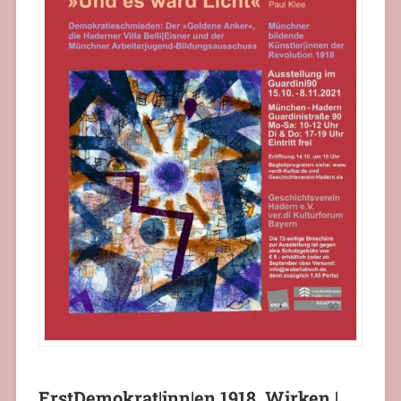
ErstDe
mokrat|inn|en.1918
Wirken |