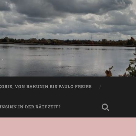
EORIE, VON BAKUNIN BIS PAULO FREIRE
NSINN IN DER RÄTEZEIT?