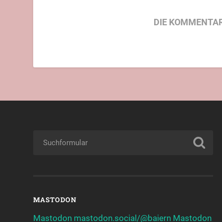
DIE KOMMENTAR
MASTODON
Mastodon mastodon.social/@baiern
Mastodon