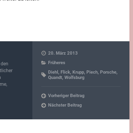
20. März 2013
Früheres
 den
licher
Diehl
,
Flick
,
Krupp
,
Piech
,
Porsche
,
n
Quandt
,
Wolfsburg
lme,
Vorheriger Beitrag
Nächster Beitrag