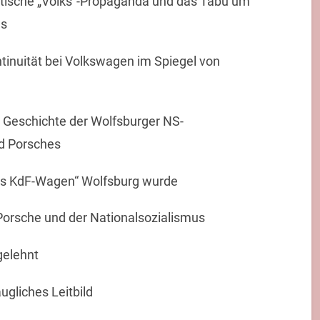
listische „Volks“-Propaganda und das Tabu um
es
tinuität bei Volkswagen im Spiegel von
 Geschichte der Wolfsburger NS-
nd Porsches
des KdF-Wagen“ Wolfsburg wurde
Porsche und der Nationalsozialismus
elehnt
ugliches Leitbild