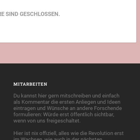
E SIND GESCHLOSSEN.
MITARBEITEN
Du kannst hier gern mitschreiben und einfach
als Kommentar die ersten Anliegen und Ideen
eintragen und Wünsche an andere Forschende
formulieren: Würde erst öffentlich sichtbar,
wenn von uns freigeschaltet.
Hier ist nix offiziell, alles wie die Revolution erst
im Wachsen, wie auch in der nächsten