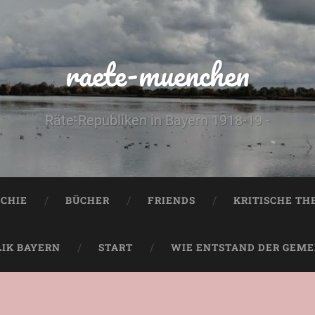
raete-muenchen
Räte-Republiken in Bayern 1918-19 -
CHIE
BÜCHER
FRIENDS
KRITISCHE TH
LIK BAYERN
START
WIE ENTSTAND DER GEMEI