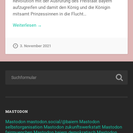
Revolution mit der Ausrufung des Freistaat Bayern
aufzugreifen und damit den König und die Königin
mitsamt Prinzessinnen in die Flucht…
Weiterlesen →
3. November 2021
MASTODON
Mastodon mastodon.social/@baiern
Mastodon
selbstorganisation
Mastodon zukunftswerkstatt
Mastodon
fairmuenchen
Mastodon baiern demokratisch
Mastodon