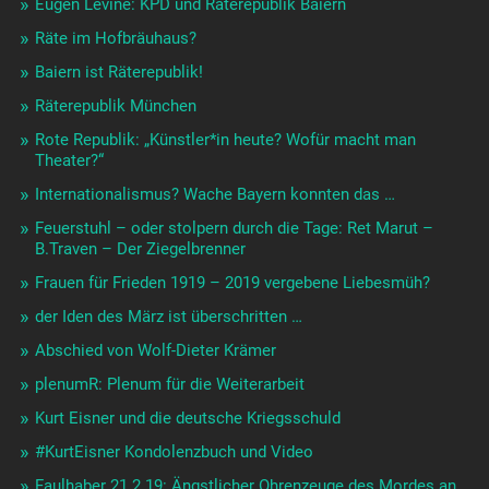
Eugen Levinè: KPD und Räterepublik Baiern
Räte im Hofbräuhaus?
Baiern ist Räterepublik!
Räterepublik München
Rote Republik: „Künstler*in heute? Wofür macht man
Theater?“
Internationalismus? Wache Bayern konnten das …
Feuerstuhl – oder stolpern durch die Tage: Ret Marut –
B.Traven – Der Ziegelbrenner
Frauen für Frieden 1919 – 2019 vergebene Liebesmüh?
der Iden des März ist überschritten …
Abschied von Wolf-Dieter Krämer
plenumR: Plenum für die Weiterarbeit
Kurt Eisner und die deutsche Kriegsschuld
#KurtEisner Kondolenzbuch und Video
Faulhaber 21.2.19: Ängstlicher Ohrenzeuge des Mordes an