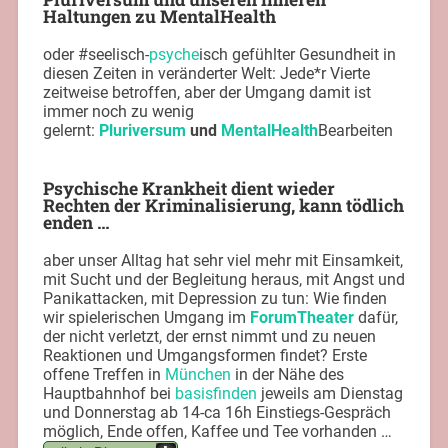
Haltungen zu MentalHealth
oder #seelisch-
psyche
isch gefühlter Gesundheit in
diesen Zeiten in veränderter Welt: Jede*r Vierte
zeitweise betroffen, aber der Umgang damit ist
immer noch zu wenig
gelernt:
Pluriversum
und
MentalHealth
Bearbeiten
Psychische Krankheit dient wieder
Rechten der Kriminalisierung, kann tödlich
enden …
aber unser Alltag hat sehr viel mehr mit Einsamkeit,
mit Sucht und der Begleitung heraus, mit Angst und
Panikattacken, mit Depression zu tun: Wie finden
wir spielerischen Umgang im
ForumTheater
dafür,
der nicht verletzt, der ernst nimmt und zu neuen
Reaktionen und Umgangsformen findet? Erste
offene Treffen in
München
in der Nähe des
Hauptbahnhof bei
basisfinden
jeweils am Dienstag
und Donnerstag ab 14-ca 16h Einstiegs-Gespräch
möglich, Ende offen, Kaffee und Tee vorhanden …