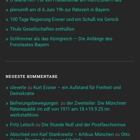
O Maria hilf? Für ein Friedensmal am Kurt-Eisner-Platz
plenumR am di 6.Juni 19h zur Rätezeit in Bayern
100 Tage Regierung Eisner und ein Schuß ins Genick
Thule Gesellschaften enthüllen
Schlimmer als das Königreich — Die Anfänge des
Freistaates Bayern
NEUESTE KOMMENTARE
cleverle
zu
Kurt Eisner – ein Aufstand für Freiheit und
Demokratie
Befreiungsbewegungen ️‍
zu
der Zweiteiler: Die Münchner
Räterepublik im zdf von 1971 am 18.+19.9.25 im
werkstattkino
Fritz Letsch
zu
Die Stunde Null und der Postfaschismus
Abschied von Karl Stankiewitz – Artikus München
zu
Otto