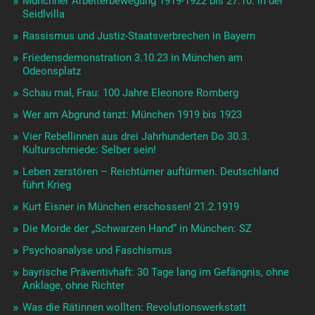
Münchner Arbeiterbewegung 1919-1922 bis 27.10. in der
Seidlvilla
Rassismus und Justiz-Staatsverbrechen in Bayern
Friedensdemonstration 3.10.23 in München am
Odeonsplatz
Schau mal, Frau: 100 Jahre Eleonore Romberg
Wer am Abgrund tanzt: München 1919 bis 1923
Vier Rebellinnen aus drei Jahrhunderten Do 30.3.
Kulturschmiede: Selber sein!
Leben zerstören – Reichtümer auftürmen. Deutschland
führt Krieg
Kurt Eisner in München erschossen! 21.2.1919
Die Morde der „Schwarzen Hand“ in München: SZ
Psychoanalyse und Faschismus
bayrische Präventivhaft: 30 Tage lang im Gefängnis, ohne
Anklage, ohne Richter
Was die Rätinnen wollten: Revolutionswerkstatt