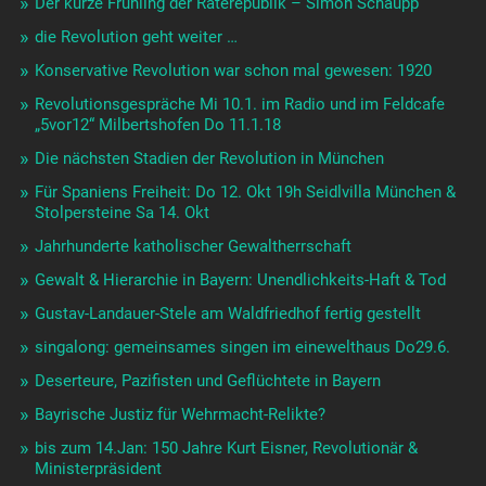
Der kurze Frühling der Räterepublik – Simon Schaupp
die Revolution geht weiter …
Konservative Revolution war schon mal gewesen: 1920
Revolutionsgespräche Mi 10.1. im Radio und im Feldcafe
„5vor12“ Milbertshofen Do 11.1.18
Die nächsten Stadien der Revolution in München
Für Spaniens Freiheit: Do 12. Okt 19h Seidlvilla München &
Stolpersteine Sa 14. Okt
Jahrhunderte katholischer Gewaltherrschaft
Gewalt & Hierarchie in Bayern: Unendlichkeits-Haft & Tod
Gustav-Landauer-Stele am Waldfriedhof fertig gestellt
singalong: gemeinsames singen im einewelthaus Do29.6.
Deserteure, Pazifisten und Geflüchtete in Bayern
Bayrische Justiz für Wehrmacht-Relikte?
bis zum 14.Jan: 150 Jahre Kurt Eisner, Revolutionär &
Ministerpräsident