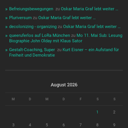
Befreiungsbewegungen ️‍
zu
Oskar Maria Graf lebt weiter …
Pluriversum
zu
Oskar Maria Graf lebt weiter …
decolonizing - organizing
zu
Oskar Maria Graf lebt weiter …
queeruferlos auf LoRa München
zu
Mo 11. Mai Sub: Lesung
Biographie John Olday mit Klaus Sator
Gestalt-Coaching, Super ️‍
zu
Kurt Eisner – ein Aufstand für
Freiheit und Demokratie
August 2026
M
D
M
D
F
S
S
1
2
3
4
5
6
7
8
9