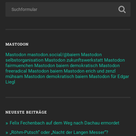
MASTODON
Mastodon mastodon.social/@baiern
Mastodon
selbstorganisation
Mastodon zukunftswerkstatt
Mastodon
fairmuenchen
Mastodon baiern demokratisch
Mastodon
freeradical
Mastodon baiern
Mastodon erich und zenzl
mühsam
Mastodon demokratisch baiern
Mastodon für Edgar
Liegl
NEUESTE BEITRÄGE
Felix Fechenbach auf dem Weg nach Dachau ermordet
„Röhm-Putsch“ oder „Nacht der Langen Messer“?