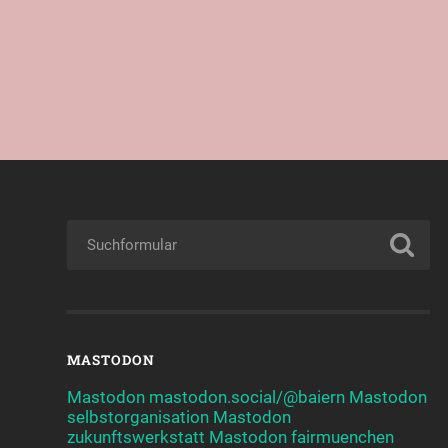
MASTODON
Mastodon mastodon.social/@baiern
Mastodon
selbstorganisation
Mastodon
zukunftswerkstatt
Mastodon fairmuenchen