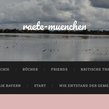
raete-muenchen
Räte-Republiken in Bayern 1918-19 -
CHIE
BÜCHER
FRIENDS
KRITISCHE TH
LIK BAYERN
START
WIE ENTSTAND DER GEMEI