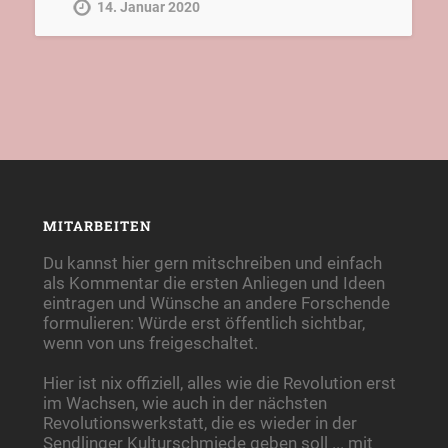
14. Januar 2020
MITARBEITEN
Du kannst hier gern mitschreiben und einfach
als Kommentar die ersten Anliegen und Ideen
eintragen und Wünsche an andere Forschende
formulieren: Würde erst öffentlich sichtbar,
wenn von uns freigeschaltet.
Hier ist nix offiziell, alles wie die Revolution erst
im Wachsen, wie auch in der nächsten
Revolutionswerkstatt, die es wieder in der
Sendlinger Kulturschmiede geben soll ... mit