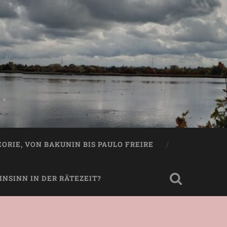
EORIE, VON BAKUNIN BIS PAULO FREIRE
NSINN IN DER RÄTEZEIT?