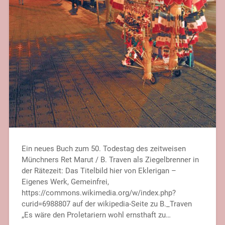
Ein neues Buch zum 50. Todestag des zeitweisen
Münchners Ret Marut / B. Traven als Ziegelbrenner in
der Rätezeit: Das Titelbild hier von Eklerigan –
Eigenes Werk, Gemeinfrei,
https://commons.wikimedia.org/w/index.php?
curid=6988807 auf der wikipedia-Seite zu B._Traven
„Es wäre den Proletariern wohl ernsthaft zu…