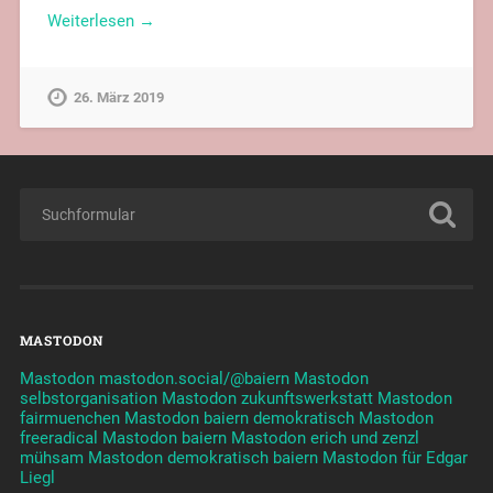
Weiterlesen →
26. März 2019
MASTODON
Mastodon mastodon.social/@baiern
Mastodon
selbstorganisation
Mastodon zukunftswerkstatt
Mastodon
fairmuenchen
Mastodon baiern demokratisch
Mastodon
freeradical
Mastodon baiern
Mastodon erich und zenzl
mühsam
Mastodon demokratisch baiern
Mastodon für Edgar
Liegl