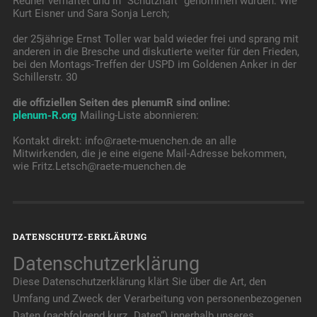
Redner verhaftet und in "Schutzhaft" genommen wurden: Wie
Kurt Eisner und Sara Sonja Lerch;
der 25jährige Ernst Toller war bald wieder frei und sprang mit
anderen in die Bresche und diskutierte weiter für den Frieden,
bei den Montags-Treffen der USPD im Goldenen Anker in der
Schillerstr. 30
die offiziellen Seiten des plenumR sind online:
plenum-R.org
Mailing-Liste abonnieren:
Kontakt direkt: info@raete-muenchen.de an alle
Mitwirkenden, die je eine eigene Mail-Adresse bekommen,
wie Fritz.Letsch@raete-muenchen.de
DATENSCHUTZ-ERKLÄRUNG
Datenschutzerklärung
Diese Datenschutzerklärung klärt Sie über die Art, den
Umfang und Zweck der Verarbeitung von personenbezogenen
Daten (nachfolgend kurz „Daten“) innerhalb unseres