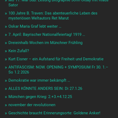
Mo 11. Mai Sub: Lesung Biographie John Olday mit Klaus
Sator
100 Jahre B. Traven: Das abenteuerliche Leben des
mysteriösen Weltautors Ret Marut
Oskar Maria Graf lebt weiter …
7. April: Bayrischer Nationalfeiertag! 1919 …
Dreieinhalb Wochen im Münchner Frühling
Kein Zufall?
Kurt Eisner – ein Aufstand für Freiheit und Demokratie
ANTIFASCISM: NOW. OPENING + SYMPOSIUM Fr 30. 1.–
So 1.2 2026
Demokratie war immer bekämpft …
ALLES KÖNNTE ANDERS SEIN: Di 27.1.26
München gegen Krieg: 2.+3.+4.12.25
november der revolutionen
Geschichte braucht Erinnerungsorte: Goldene Anker!