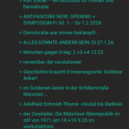
Kurt Eisner – ein Aufstand für Freiheit und
Demokratie
ANTIFASCISM: NOW. OPENING +
SYMPOSIUM Fr 30. 1.– So 1.2 2026
Demokratie war immer bekämpft …
ALLES KÖNNTE ANDERS SEIN: Di 27.1.26
München gegen Krieg: 2.+3.+4.12.25
november der revolutionen
Geschichte braucht Erinnerungsorte: Goldene
Anker!
im Goldenen Anker in der Schillerstraße
München …
Adelheid Schmidt-Thomé: »Sozial bis Radikal«
der Zweiteiler: Die Münchner Räterepublik im
zdf von 1971 am 18.+19.9.25 im
werkstattkino