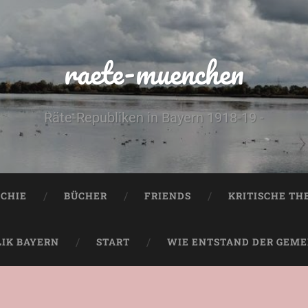
raete-muenchen
Räte-Republiken in Bayern 1918-19 -
CHIE
BÜCHER
FRIENDS
KRITISCHE TH
LIK BAYERN
START
WIE ENTSTAND DER GEMEI