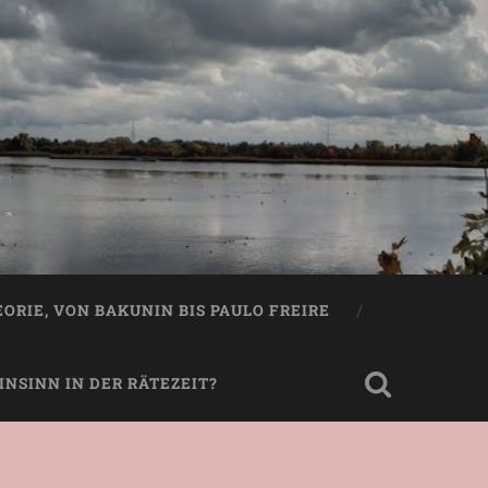
EORIE, VON BAKUNIN BIS PAULO FREIRE
NSINN IN DER RÄTEZEIT?