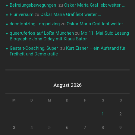
Befreiungsbewegungen ️‍
zu
Oskar Maria Graf lebt weiter …
Pluriversum
zu
Oskar Maria Graf lebt weiter …
decolonizing - organizing
zu
Oskar Maria Graf lebt weiter …
queeruferlos auf LoRa München
zu
Mo 11. Mai Sub: Lesung
Biographie John Olday mit Klaus Sator
Gestalt-Coaching, Super ️‍
zu
Kurt Eisner – ein Aufstand für
Freiheit und Demokratie
August 2026
M
D
M
D
F
S
S
1
2
3
4
5
6
7
8
9