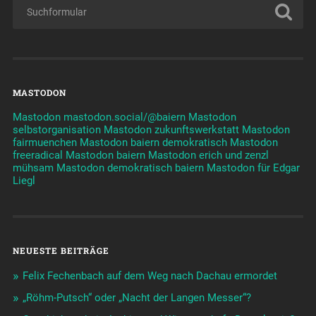
MASTODON
Mastodon mastodon.social/@baiern
Mastodon
selbstorganisation
Mastodon zukunftswerkstatt
Mastodon
fairmuenchen
Mastodon baiern demokratisch
Mastodon
freeradical
Mastodon baiern
Mastodon erich und zenzl
mühsam
Mastodon demokratisch baiern
Mastodon für Edgar
Liegl
NEUESTE BEITRÄGE
Felix Fechenbach auf dem Weg nach Dachau ermordet
„Röhm-Putsch“ oder „Nacht der Langen Messer“?