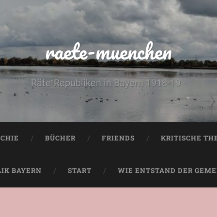
raete-muenchen
Räte-Republiken in Bayern 1918-19 -
CHIE
BÜCHER
FRIENDS
KRITISCHE TH
LIK BAYERN
START
WIE ENTSTAND DER GEMEI