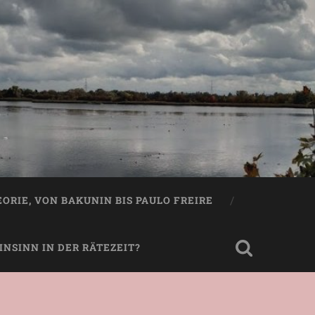
EORIE, VON BAKUNIN BIS PAULO FREIRE
NSINN IN DER RÄTEZEIT?