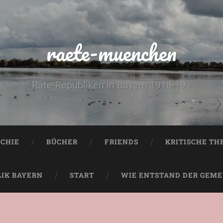
raete-muenchen
Räte-Republiken in Bayern 1918-19 -
CHIE
BÜCHER
FRIENDS
KRITISCHE TH
LIK BAYERN
START
WIE ENTSTAND DER GEMEI