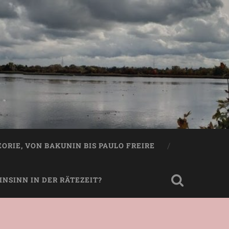
EORIE, VON BAKUNIN BIS PAULO FREIRE
NSINN IN DER RÄTEZEIT?