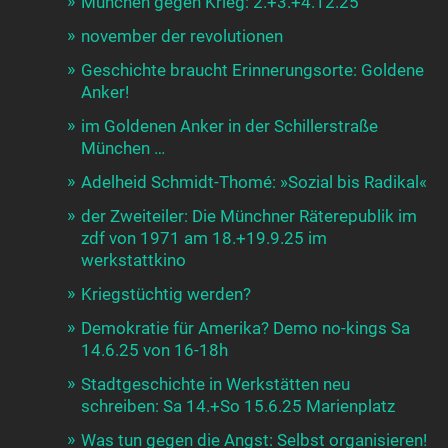
München gegen Krieg: 2.+3.+4.12.25
november der revolutionen
Geschichte braucht Erinnerungsorte: Goldene
Anker!
im Goldenen Anker in der Schillerstraße
München …
Adelheid Schmidt-Thomé: »Sozial bis Radikal«
der Zweiteiler: Die Münchner Räterepublik im
zdf von 1971 am 18.+19.9.25 im
werkstattkino
Kriegstüchtig werden?
Demokratie für Amerika? Demo no-kings Sa
14.6.25 von 16-18h
Stadtgeschichte in Werkstätten neu
schreiben: Sa 14.+So 15.6.25 Marienplatz
Was tun gegen die Angst: Selbst organisieren!