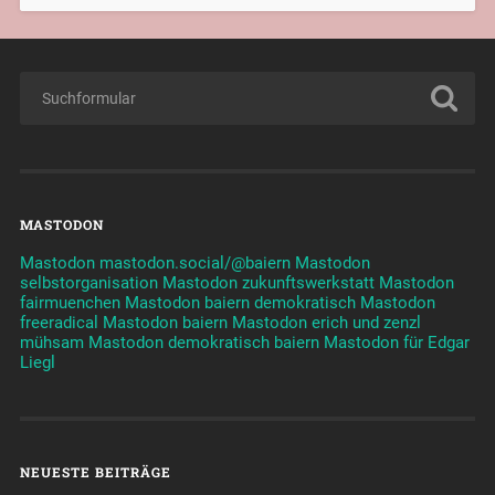
MASTODON
Mastodon mastodon.social/@baiern
Mastodon
selbstorganisation
Mastodon zukunftswerkstatt
Mastodon
fairmuenchen
Mastodon baiern demokratisch
Mastodon
freeradical
Mastodon baiern
Mastodon erich und zenzl
mühsam
Mastodon demokratisch baiern
Mastodon für Edgar
Liegl
NEUESTE BEITRÄGE