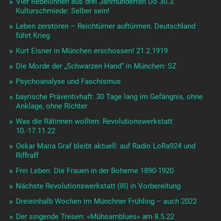
Vier Rebellinnen aus drei Jahrhunderten Do 30.3.
Kulturschmiede: Selber sein!
Leben zerstören – Reichtümer auftürmen. Deutschland
führt Krieg
Kurt Eisner in München erschossen! 21.2.1919
Die Morde der „Schwarzen Hand“ in München: SZ
Psychoanalyse und Faschismus
bayrische Präventivhaft: 30 Tage lang im Gefängnis, ohne
Anklage, ohne Richter
Was die Rätinnen wollten: Revolutionswerkstatt
10.-17.11.22
Oskar Maria Graf bleibt aktuell: auf Radio LoRa924 und
Riffraff
Frei Leben. Die Frauen in der Boheme 1890-1920
Nächste Revolutionswerkstatt (III) in Vorbereitung
Dreieinhalb Wochen im Münchner Frühling – auch 2022
Der singende Tresen: «Mühsamblues» am 8.5.22