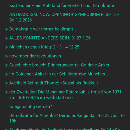
Kurt Eisner – ein Aufstand für Freiheit und Demokratie
ANTIFASCISM: NOW. OPENING + SYMPOSIUM Fr 30. 1.–
So 1.2 2026
Demokratie war immer bekämpft …
ALLES KÖNNTE ANDERS SEIN: Di 27.1.26
München gegen Krieg: 2.+3.+4.12.25
november der revolutionen
Geschichte braucht Erinnerungsorte: Goldene Anker!
im Goldenen Anker in der Schillerstraße München …
Adelheid Schmidt-Thomé: »Sozial bis Radikal«
der Zweiteiler: Die Münchner Räterepublik im zdf von 1971
am 18.+19.9.25 im werkstattkino
Kriegstüchtig werden?
Demokratie für Amerika? Demo no-kings Sa 14.6.25 von 16-
18h
Stadtgeschichte in Werkstätten neu schreiben: Sa 14.+So