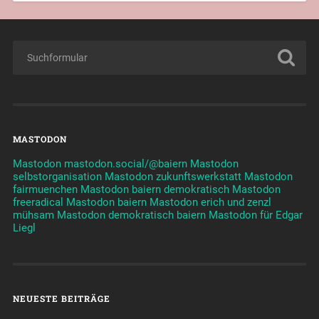
MASTODON
Mastodon mastodon.social/@baiern
Mastodon
selbstorganisation
Mastodon zukunftswerkstatt
Mastodon
fairmuenchen
Mastodon baiern demokratisch
Mastodon
freeradical
Mastodon baiern
Mastodon erich und zenzl
mühsam
Mastodon demokratisch baiern
Mastodon für Edgar
Liegl
NEUESTE BEITRÄGE