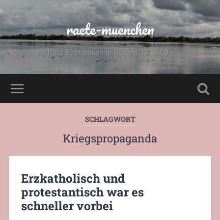
raete-muenchen
Räte-Republiken in Bayern 1918-19 -
SCHLAGWORT
Kriegspropaganda
Erzkatholisch und
protestantisch war es
schneller vorbei