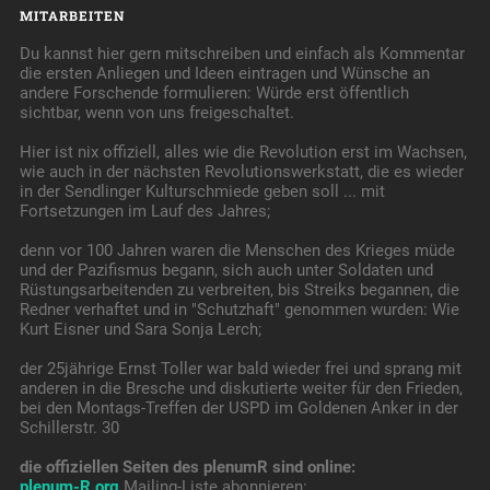
MITARBEITEN
Du kannst hier gern mitschreiben und einfach als Kommentar
die ersten Anliegen und Ideen eintragen und Wünsche an
andere Forschende formulieren: Würde erst öffentlich
sichtbar, wenn von uns freigeschaltet.
Hier ist nix offiziell, alles wie die Revolution erst im Wachsen,
wie auch in der nächsten Revolutionswerkstatt, die es wieder
in der Sendlinger Kulturschmiede geben soll ... mit
Fortsetzungen im Lauf des Jahres;
denn vor 100 Jahren waren die Menschen des Krieges müde
und der Pazifismus begann, sich auch unter Soldaten und
Rüstungsarbeitenden zu verbreiten, bis Streiks begannen, die
Redner verhaftet und in "Schutzhaft" genommen wurden: Wie
Kurt Eisner und Sara Sonja Lerch;
der 25jährige Ernst Toller war bald wieder frei und sprang mit
anderen in die Bresche und diskutierte weiter für den Frieden,
bei den Montags-Treffen der USPD im Goldenen Anker in der
Schillerstr. 30
die offiziellen Seiten des plenumR sind online:
plenum-R.org
Mailing-Liste abonnieren: