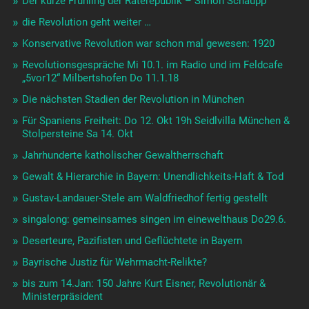
Der kurze Frühling der Räterepublik – Simon Schaupp
die Revolution geht weiter …
Konservative Revolution war schon mal gewesen: 1920
Revolutionsgespräche Mi 10.1. im Radio und im Feldcafe
„5vor12“ Milbertshofen Do 11.1.18
Die nächsten Stadien der Revolution in München
Für Spaniens Freiheit: Do 12. Okt 19h Seidlvilla München &
Stolpersteine Sa 14. Okt
Jahrhunderte katholischer Gewaltherrschaft
Gewalt & Hierarchie in Bayern: Unendlichkeits-Haft & Tod
Gustav-Landauer-Stele am Waldfriedhof fertig gestellt
singalong: gemeinsames singen im einewelthaus Do29.6.
Deserteure, Pazifisten und Geflüchtete in Bayern
Bayrische Justiz für Wehrmacht-Relikte?
bis zum 14.Jan: 150 Jahre Kurt Eisner, Revolutionär &
Ministerpräsident