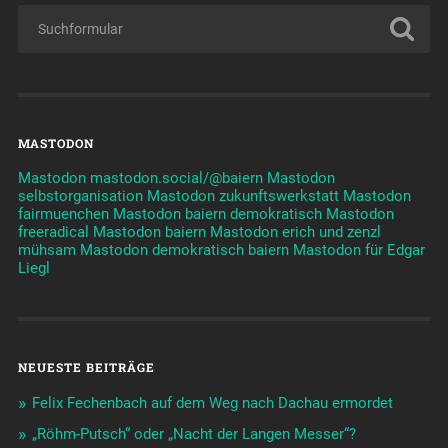
MASTODON
Mastodon mastodon.social/@baiern
Mastodon
selbstorganisation
Mastodon zukunftswerkstatt
Mastodon
fairmuenchen
Mastodon baiern demokratisch
Mastodon
freeradical
Mastodon baiern
Mastodon erich und zenzl
mühsam
Mastodon demokratisch baiern
Mastodon für Edgar
Liegl
NEUESTE BEITRÄGE
Felix Fechenbach auf dem Weg nach Dachau ermordet
„Röhm-Putsch“ oder „Nacht der Langen Messer“?