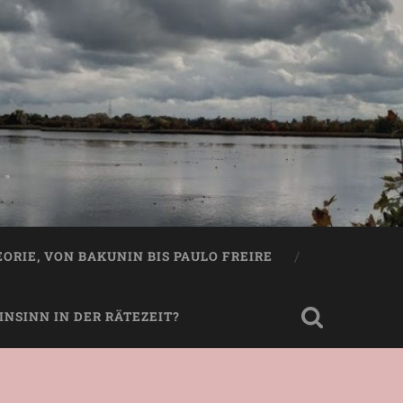
EORIE, VON BAKUNIN BIS PAULO FREIRE
NSINN IN DER RÄTEZEIT?