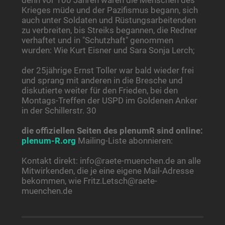
denn vor 100 Jahren waren die Menschen des
Krieges müde und der Pazifismus begann, sich
auch unter Soldaten und Rüstungsarbeitenden
zu verbreiten, bis Streiks begannen, die Redner
verhaftet und in "Schutzhaft" genommen
wurden: Wie Kurt Eisner und Sara Sonja Lerch;
der 25jährige Ernst Toller war bald wieder frei
und sprang mit anderen in die Bresche und
diskutierte weiter für den Frieden, bei den
Montags-Treffen der USPD im Goldenen Anker
in der Schillerstr. 30
die offiziellen Seiten des plenumR sind online:
plenum-R.org
Mailing-Liste abonnieren:
Kontakt direkt: info@raete-muenchen.de an alle
Mitwirkenden, die je eine eigene Mail-Adresse
bekommen, wie Fritz.Letsch@raete-
muenchen.de