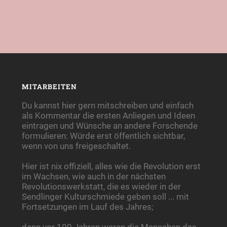
MITARBEITEN
Du kannst hier gern mitschreiben und einfach
als Kommentar die ersten Anliegen und Ideen
eintragen und Wünsche an andere Forschende
formulieren: Würde erst öffentlich sichtbar,
wenn von uns freigeschaltet.
Hier ist nix offiziell, alles wie die Revolution erst
im Wachsen, wie auch in der nächsten
Revolutionswerkstatt, die es wieder in der
Sendlinger Kulturschmiede geben soll ... mit
Fortsetzungen im Lauf des Jahres;