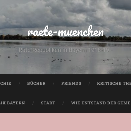
raete-muenchen
Räte-Republiken in Bayern 1918-19 -
CHIE
BÜCHER
FRIENDS
KRITISCHE TH
LIK BAYERN
START
WIE ENTSTAND DER GEMEI