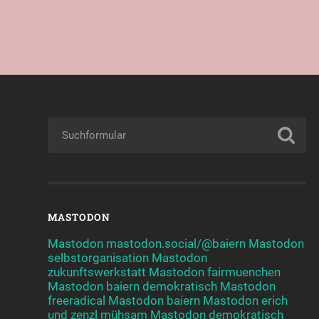
MASTODON
Mastodon mastodon.social/@baiern
Mastodon
selbstorganisation
Mastodon
zukunftswerkstatt
Mastodon fairmuenchen
Mastodon baiern demokratisch
Mastodon
freeradical
Mastodon baiern
Mastodon erich
und zenzl mühsam
Mastodon demokratisch