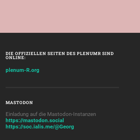
DIE OFFIZIELLEN SEITEN DES PLENUMR SIND
ONLINE:
plenum-R.org
MASTODON
Einladung auf die Mastodon-Instanzen
https://mastodon.social
https://soc.ialis.me/@Georg