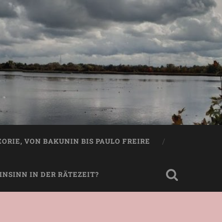
EORIE, VON BAKUNIN BIS PAULO FREIRE
NSINN IN DER RÄTEZEIT?