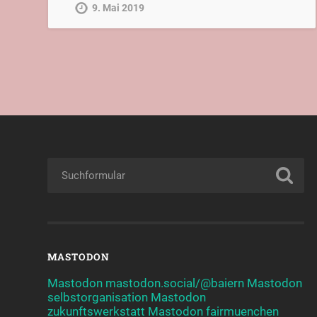
9. Mai 2019
MASTODON
Mastodon mastodon.social/@baiern
Mastodon
selbstorganisation
Mastodon
zukunftswerkstatt
Mastodon fairmuenchen