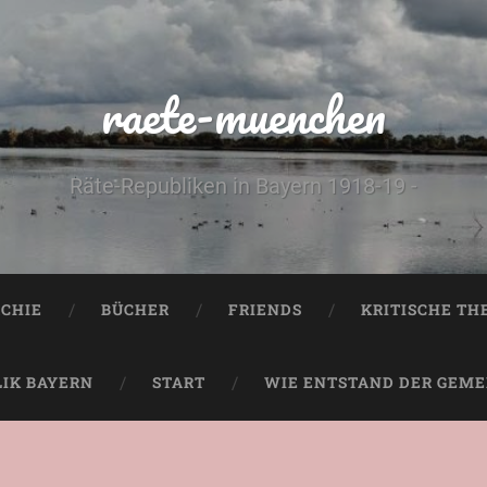
raete-muenchen
Räte-Republiken in Bayern 1918-19 -
CHIE
BÜCHER
FRIENDS
KRITISCHE TH
LIK BAYERN
START
WIE ENTSTAND DER GEMEI