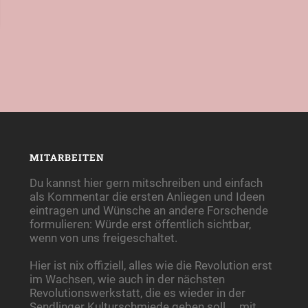
MITARBEITEN
Du kannst hier gern mitschreiben und einfach
als Kommentar die ersten Anliegen und Ideen
eintragen und Wünsche an andere Forschende
formulieren: Würde erst öffentlich sichtbar,
wenn von uns freigeschaltet.
Hier ist nix offiziell, alles wie die Revolution erst
im Wachsen, wie auch in der nächsten
Revolutionswerkstatt, die es wieder in der
Sendlinger Kulturschmiede geben soll ... mit