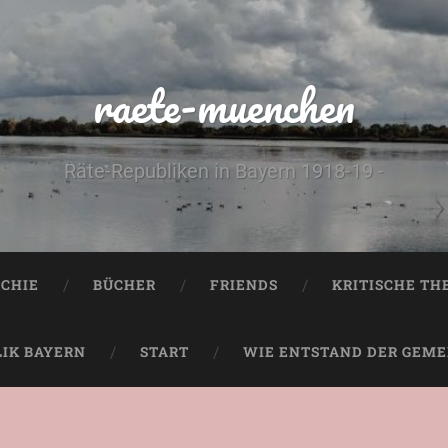
raete-muenchen
Räte-Republiken in Bayern 1918-19 -
CHIE
BÜCHER
FRIENDS
KRITISCHE TH
LIK BAYERN
START
WIE ENTSTAND DER GEMEI