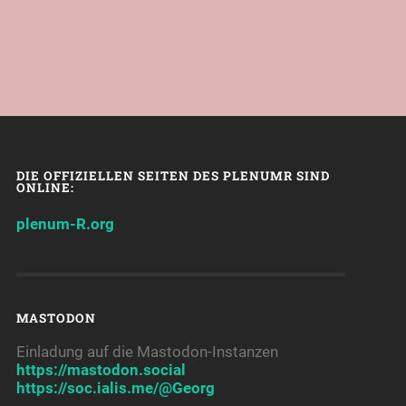
DIE OFFIZIELLEN SEITEN DES PLENUMR SIND
ONLINE:
plenum-R.org
MASTODON
Einladung auf die Mastodon-Instanzen
https://mastodon.social
https://soc.ialis.me/@Georg