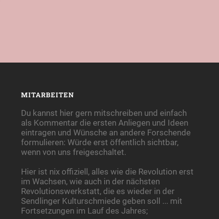
MITARBEITEN
Du kannst hier gern mitschreiben und einfach
als Kommentar die ersten Anliegen und Ideen
eintragen und Wünsche an andere Forschende
formulieren: Würde erst öffentlich sichtbar,
wenn von uns freigeschaltet.
Hier ist nix offiziell, alles wie die Revolution erst
im Wachsen, wie auch in der nächsten
Revolutionswerkstatt, die es wieder in der
Sendlinger Kulturschmiede geben soll ... mit
Fortsetzungen im Lauf des Jahres;