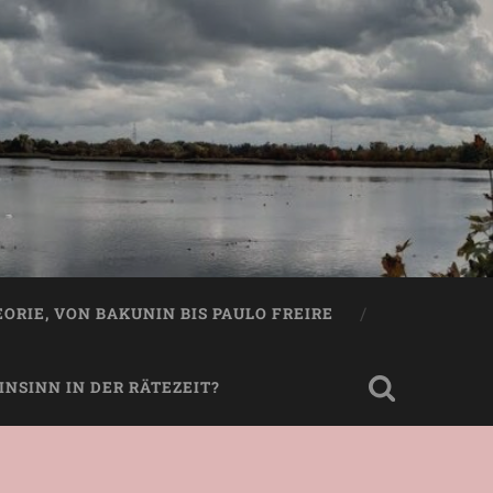
EORIE, VON BAKUNIN BIS PAULO FREIRE
NSINN IN DER RÄTEZEIT?