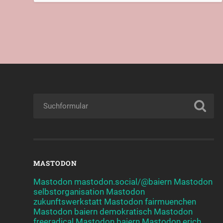
MASTODON
Mastodon mastodon.social/@baiern
Mastodon
selbstorganisation
Mastodon
zukunftswerkstatt
Mastodon fairmuenchen
Mastodon baiern demokratisch
Mastodon
freeradical
Mastodon baiern
Mastodon erich