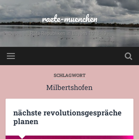
raete-muenchen
Räte-Republiken in Bayern 1918-19 -
SCHLAGWORT
Milbertshofen
nächste revolutionsgespräche
planen