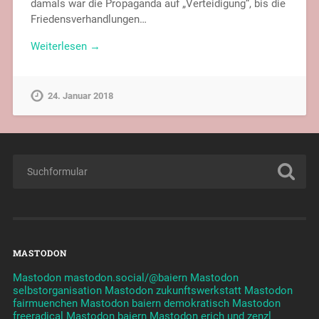
damals war die Propaganda auf „Verteidigung“, bis die
Friedensverhandlungen…
Weiterlesen →
24. Januar 2018
MASTODON
Mastodon mastodon.social/@baiern
Mastodon
selbstorganisation
Mastodon zukunftswerkstatt
Mastodon
fairmuenchen
Mastodon baiern demokratisch
Mastodon
freeradical
Mastodon baiern
Mastodon erich und zenzl