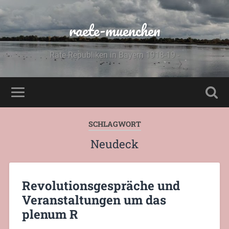
raete-muenchen
Räte-Republiken in Bayern 1918-19 -
SCHLAGWORT
Neudeck
Revolutionsgespräche und
Veranstaltungen um das
plenum R