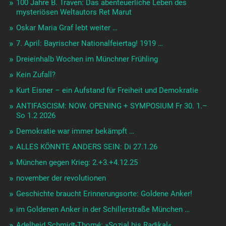
100 Jahre B. Traven: Das abenteuerliche Leben des
mysteriösen Weltautors Ret Marut
Oskar Maria Graf lebt weiter …
7. April: Bayrischer Nationalfeiertag! 1919 …
Dreieinhalb Wochen im Münchner Frühling
Kein Zufall?
Kurt Eisner – ein Aufstand für Freiheit und Demokratie
ANTIFASCISM: NOW. OPENING + SYMPOSIUM Fr 30. 1.–
So 1.2 2026
Demokratie war immer bekämpft …
ALLES KÖNNTE ANDERS SEIN: Di 27.1.26
München gegen Krieg: 2.+3.+4.12.25
november der revolutionen
Geschichte braucht Erinnerungsorte: Goldene Anker!
im Goldenen Anker in der Schillerstraße München …
Adelheid Schmidt-Thomé: »Sozial bis Radikal«