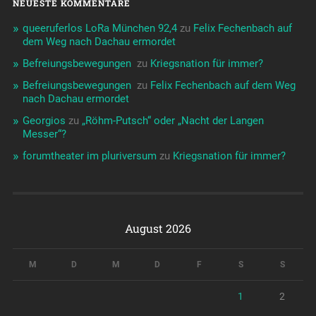
NEUESTE KOMMENTARE
queeruferlos LoRa München 92,4
zu
Felix Fechenbach auf
dem Weg nach Dachau ermordet
Befreiungsbewegungen ️‍
zu
Kriegsnation für immer?
Befreiungsbewegungen ️‍
zu
Felix Fechenbach auf dem Weg
nach Dachau ermordet
Georgios
zu
„Röhm-Putsch“ oder „Nacht der Langen
Messer“?
forumtheater im pluriversum
zu
Kriegsnation für immer?
August 2026
M
D
M
D
F
S
S
1
2