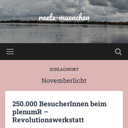
raete-muenchen
Räte-Republiken in Bayern 1918-19 -
SCHLAGWORT
Novemberlicht
250.000 BesucherInnen beim
plenumR –
Revolutionswerkstatt