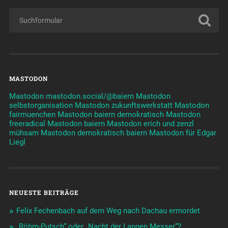
MASTODON
Mastodon mastodon.social/@baiern
Mastodon
selbstorganisation
Mastodon zukunftswerkstatt
Mastodon
fairmuenchen
Mastodon baiern demokratisch
Mastodon
freeradical
Mastodon baiern
Mastodon erich und zenzl
mühsam
Mastodon demokratisch baiern
Mastodon für Edgar
Liegl
NEUESTE BEITRÄGE
Felix Fechenbach auf dem Weg nach Dachau ermordet
„Röhm-Putsch“ oder „Nacht der Langen Messer“?