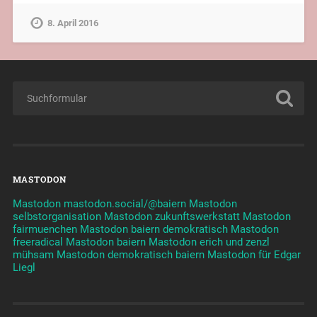
8. April 2016
MASTODON
Mastodon mastodon.social/@baiern
Mastodon
selbstorganisation
Mastodon zukunftswerkstatt
Mastodon
fairmuenchen
Mastodon baiern demokratisch
Mastodon
freeradical
Mastodon baiern
Mastodon erich und zenzl
mühsam
Mastodon demokratisch baiern
Mastodon für Edgar
Liegl