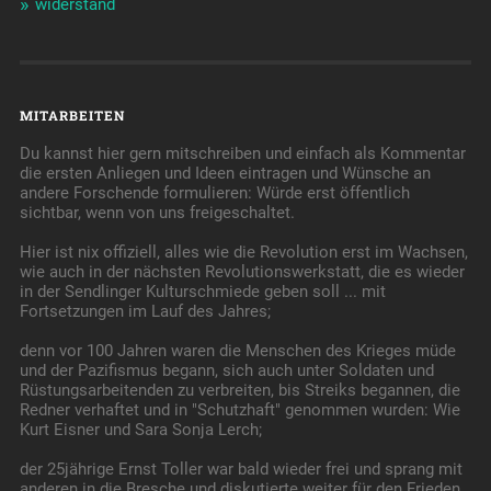
widerstand
MITARBEITEN
Du kannst hier gern mitschreiben und einfach als Kommentar
die ersten Anliegen und Ideen eintragen und Wünsche an
andere Forschende formulieren: Würde erst öffentlich
sichtbar, wenn von uns freigeschaltet.
Hier ist nix offiziell, alles wie die Revolution erst im Wachsen,
wie auch in der nächsten Revolutionswerkstatt, die es wieder
in der Sendlinger Kulturschmiede geben soll ... mit
Fortsetzungen im Lauf des Jahres;
denn vor 100 Jahren waren die Menschen des Krieges müde
und der Pazifismus begann, sich auch unter Soldaten und
Rüstungsarbeitenden zu verbreiten, bis Streiks begannen, die
Redner verhaftet und in "Schutzhaft" genommen wurden: Wie
Kurt Eisner und Sara Sonja Lerch;
der 25jährige Ernst Toller war bald wieder frei und sprang mit
anderen in die Bresche und diskutierte weiter für den Frieden,