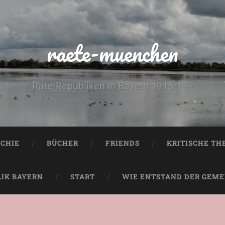
raete-muenchen
Räte-Republiken in Bayern 1918-19 -
CHIE
BÜCHER
FRIENDS
KRITISCHE TH
LIK BAYERN
START
WIE ENTSTAND DER GEMEI