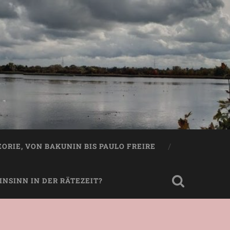
EORIE, VON BAKUNIN BIS PAULO FREIRE
NSINN IN DER RÄTEZEIT?