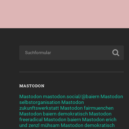
MASTODON
Mastodon mastodon.social/@baiern
Mastodon
selbstorganisation
Mastodon
zukunftswerkstatt
Mastodon fairmuenchen
Mastodon baiern demokratisch
Mastodon
freeradical
Mastodon baiern
Mastodon erich
und zenzl mühsam
Mastodon demokratisch