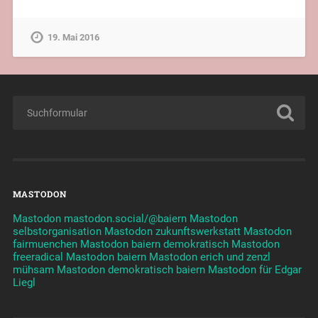
19. Mai 2016
MASTODON
Mastodon mastodon.social/@baiern
Mastodon
selbstorganisation
Mastodon zukunftswerkstatt
Mastodon
fairmuenchen
Mastodon baiern demokratisch
Mastodon
freeradical
Mastodon baiern
Mastodon erich und zenzl
mühsam
Mastodon demokratisch baiern
Mastodon für Edgar
Liegl