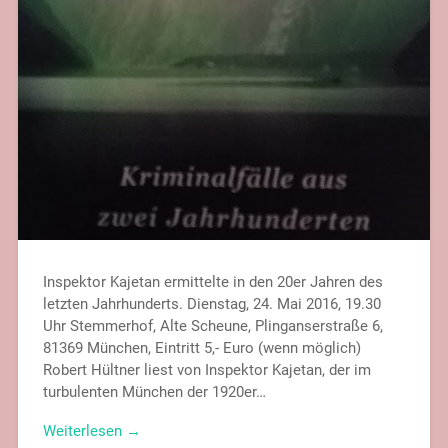
Inspektor Kajetan ermittelte in den 20er Jahren des
letzten Jahrhunderts. Dienstag, 24. Mai 2016, 19.30
Uhr Stemmerhof, Alte Scheune, Plinganserstraße 6,
81369 München, Eintritt 5,- Euro (wenn möglich)
Robert Hültner liest von Inspektor Kajetan, der im
turbulenten München der 1920er…
Weiterlesen →