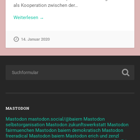
als Kooperation zwischen der…
Weiterlesen →
14. Januar 2020
MASTODON
Mastodon mastodon.social/@baiern
Mastodon
selbstorganisation
Mastodon zukunftswerkstatt
Mastodon
fairmuenchen
Mastodon baiern demokratisch
Mastodon
freeradical
Mastodon baiern
Mastodon erich und zenzl