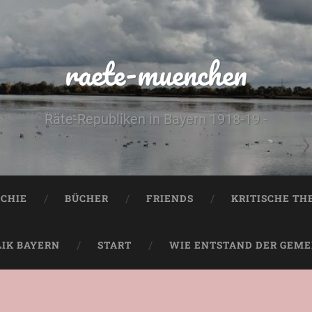
raete-muenchen
Räte-Republiken in Bayern 1918-19 -
CHIE
BÜCHER
FRIENDS
KRITISCHE TH
LIK BAYERN
START
WIE ENTSTAND DER GEMEI