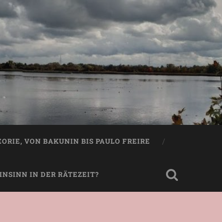
EORIE, VON BAKUNIN BIS PAULO FREIRE
NSINN IN DER RÄTEZEIT?