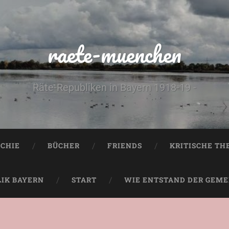
raete-muenchen
Räte-Republiken in Bayern 1918-19 -
CHIE
BÜCHER
FRIENDS
KRITISCHE TH
LIK BAYERN
START
WIE ENTSTAND DER GEMEI