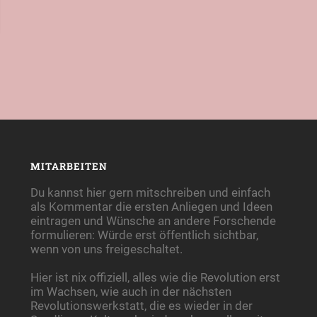
MITARBEITEN
Du kannst hier gern mitschreiben und einfach
als Kommentar die ersten Anliegen und Ideen
eintragen und Wünsche an andere Forschende
formulieren: Würde erst öffentlich sichtbar,
wenn von uns freigeschaltet.
Hier ist nix offiziell, alles wie die Revolution erst
im Wachsen, wie auch in der nächsten
Revolutionswerkstatt, die es wieder in der