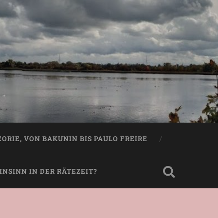
EORIE, VON BAKUNIN BIS PAULO FREIRE
NSINN IN DER RÄTEZEIT?