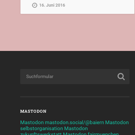
16. Juni 2016
MASTODON
Mastodon mastodon.social/@baiern
Mastodon
selbstorganisation
Mastodon
zukunftswerkstatt
Mastodon fairmuenchen