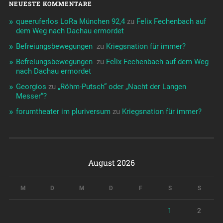
NEUESTE KOMMENTARE
queeruferlos LoRa München 92,4
zu
Felix Fechenbach auf
dem Weg nach Dachau ermordet
Befreiungsbewegungen ️‍
zu
Kriegsnation für immer?
Befreiungsbewegungen ️‍
zu
Felix Fechenbach auf dem Weg
nach Dachau ermordet
Georgios
zu
„Röhm-Putsch“ oder „Nacht der Langen
Messer“?
forumtheater im pluriversum
zu
Kriegsnation für immer?
August 2026
M
D
M
D
F
S
S
1
2