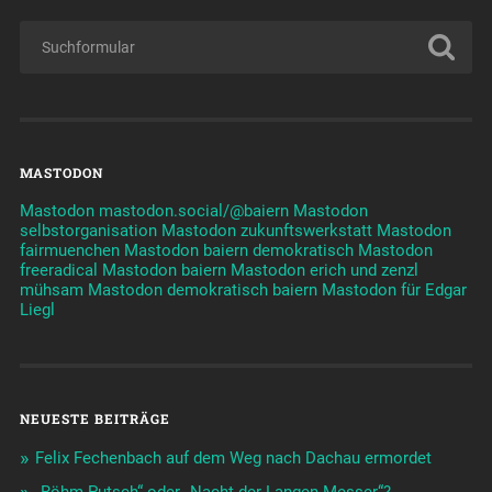
MASTODON
Mastodon mastodon.social/@baiern
Mastodon
selbstorganisation
Mastodon zukunftswerkstatt
Mastodon
fairmuenchen
Mastodon baiern demokratisch
Mastodon
freeradical
Mastodon baiern
Mastodon erich und zenzl
mühsam
Mastodon demokratisch baiern
Mastodon für Edgar
Liegl
NEUESTE BEITRÄGE
Felix Fechenbach auf dem Weg nach Dachau ermordet
„Röhm-Putsch“ oder „Nacht der Langen Messer“?