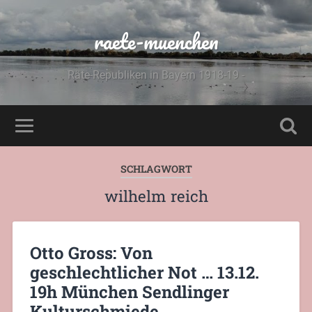
raete-muenchen
Räte-Republiken in Bayern 1918-19 -
SCHLAGWORT
wilhelm reich
Otto Gross: Von
geschlechtlicher Not … 13.12.
19h München Sendlinger
Kulturschmiede