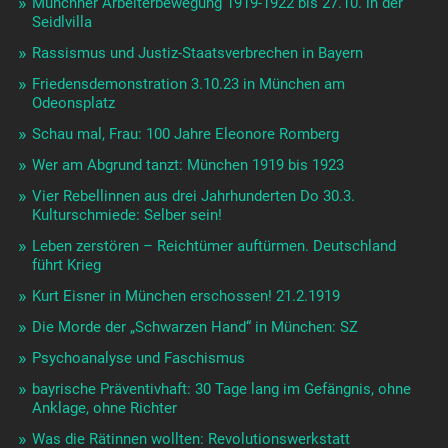
Münchner Arbeiterbewegung 1919-1922 bis 27.10. in der
Seidlvilla
Rassismus und Justiz-Staatsverbrechen in Bayern
Friedensdemonstration 3.10.23 in München am
Odeonsplatz
Schau mal, Frau: 100 Jahre Eleonore Romberg
Wer am Abgrund tanzt: München 1919 bis 1923
Vier Rebellinnen aus drei Jahrhunderten Do 30.3.
Kulturschmiede: Selber sein!
Leben zerstören – Reichtümer auftürmen. Deutschland
führt Krieg
Kurt Eisner in München erschossen! 21.2.1919
Die Morde der „Schwarzen Hand“ in München: SZ
Psychoanalyse und Faschismus
bayrische Präventivhaft: 30 Tage lang im Gefängnis, ohne
Anklage, ohne Richter
Was die Rätinnen wollten: Revolutionswerkstatt