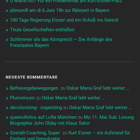
O Maria hilf? Für ein Friedensmal am Kurt-Eisner-Platz
plenumR am di 6.Juni 19h zur Rätezeit in Bayern
100 Tage Regierung Eisner und ein Schuß ins Genick
Thule Gesellschaften enthüllen
Schlimmer als das Königreich — Die Anfänge des
Freistaates Bayern
NEUESTE KOMMENTARE
Befreiungsbewegungen ️‍
zu
Oskar Maria Graf lebt weiter …
Pluriversum
zu
Oskar Maria Graf lebt weiter …
decolonizing - organizing
zu
Oskar Maria Graf lebt weiter …
queeruferlos auf LoRa München
zu
Mo 11. Mai Sub: Lesung
Biographie John Olday mit Klaus Sator
Gestalt-Coaching, Super ️‍
zu
Kurt Eisner – ein Aufstand für
Freiheit und Demokratie