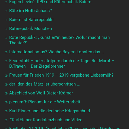
Eugen Levinè: KPD und Räterepublik Baiern
Räte im Hofbräuhaus?
Baiern ist Räterepublik!
Räterepublik München
Rote Republik: „Künstler*in heute? Wofür macht man
Theater?“
Internationalismus? Wache Bayern konnten das …
Feuerstuhl – oder stolpern durch die Tage: Ret Marut –
B.Traven – Der Ziegelbrenner
Frauen für Frieden 1919 – 2019 vergebene Liebesmüh?
der Iden des März ist überschritten …
Abschied von Wolf-Dieter Krämer
plenumR: Plenum für die Weiterarbeit
Kurt Eisner und die deutsche Kriegsschuld
#KurtEisner Kondolenzbuch und Video
Faulhaber 21.2.19: Ängstlicher Ohrenzeuge des Mordes an