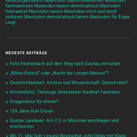
selbstorganisation
Mastodon zukunftswerkstatt
Mastodon
fairmuenchen
Mastodon baiern demokratisch
Mastodon
freeradical
Mastodon baiern
Mastodon erich und zenzl
mühsam
Mastodon demokratisch baiern
Mastodon für Edgar
Liegl
NEUESTE BEITRÄGE
Felix Fechenbach auf dem Weg nach Dachau ermordet
„Röhm-Putsch“ oder „Nacht der Langen Messer“?
Geschichtsarbeit, Archive und Wissenschaft: Demokratie?
Kirchenfürst, Theologe, Netzwerker Kardinal Faulhaber
Kriegsnation für immer?
159 Jahre Kurt Eisner
Gustav Landauer: Am 2.5. in München erschlagen und
erschossen
Mo 11. Mai Sub: Lesung Biographie John Olday mit Klaus