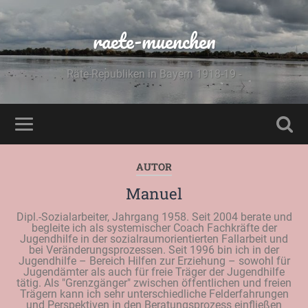
raete-muenchen
Räte-Republiken in Bayern 1918-19 -
AUTOR
Manuel
Dipl.-Sozialarbeiter, Jahrgang 1958. Seit 2004 berate und
begleite ich als systemischer Coach Fachkräfte der
Jugendhilfe in der sozialraumorientierten Fallarbeit und
bei Veränderungsprozessen. Seit 1996 bin ich in der
Jugendhilfe – Bereich Hilfen zur Erziehung – sowohl für
Jugendämter als auch für freie Träger der Jugendhilfe
tätig. Als "Grenzgänger" zwischen öffentlichen und freien
Trägern kann ich sehr unterschiedliche Felderfahrungen
und Perspektiven in den Beratungsprozess einfließen