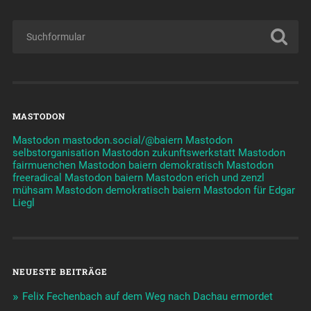
MASTODON
Mastodon mastodon.social/@baiern
Mastodon
selbstorganisation
Mastodon zukunftswerkstatt
Mastodon
fairmuenchen
Mastodon baiern demokratisch
Mastodon
freeradical
Mastodon baiern
Mastodon erich und zenzl
mühsam
Mastodon demokratisch baiern
Mastodon für Edgar
Liegl
NEUESTE BEITRÄGE
Felix Fechenbach auf dem Weg nach Dachau ermordet