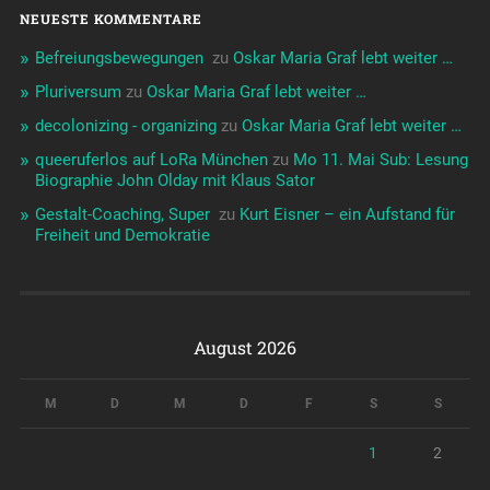
NEUESTE KOMMENTARE
Befreiungsbewegungen ️‍
zu
Oskar Maria Graf lebt weiter …
Pluriversum
zu
Oskar Maria Graf lebt weiter …
decolonizing - organizing
zu
Oskar Maria Graf lebt weiter …
queeruferlos auf LoRa München
zu
Mo 11. Mai Sub: Lesung
Biographie John Olday mit Klaus Sator
Gestalt-Coaching, Super ️‍
zu
Kurt Eisner – ein Aufstand für
Freiheit und Demokratie
August 2026
M
D
M
D
F
S
S
1
2