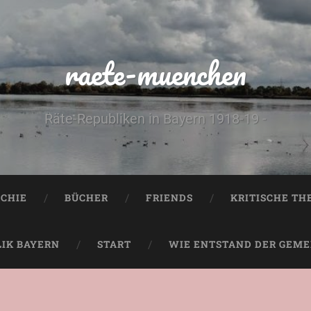
raete-muenchen
Räte-Republiken in Bayern 1918-19 -
CHIE
BÜCHER
FRIENDS
KRITISCHE TH
LIK BAYERN
START
WIE ENTSTAND DER GEMEI