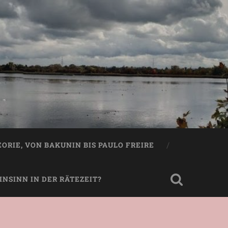
EORIE, VON BAKUNIN BIS PAULO FREIRE
NSINN IN DER RÄTEZEIT?