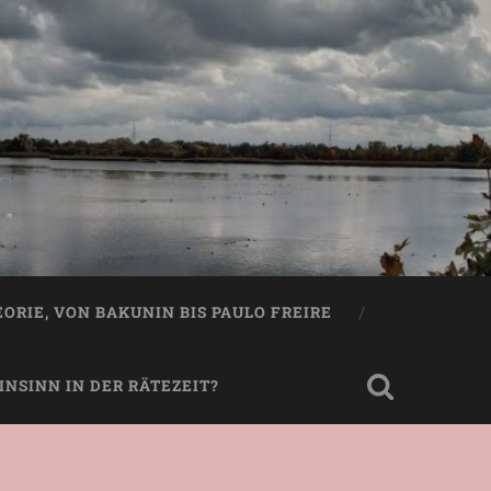
EORIE, VON BAKUNIN BIS PAULO FREIRE
NSINN IN DER RÄTEZEIT?