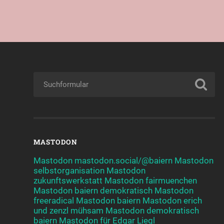
MASTODON
Mastodon mastodon.social/@baiern
Mastodon
selbstorganisation
Mastodon
zukunftswerkstatt
Mastodon fairmuenchen
Mastodon baiern demokratisch
Mastodon
freeradical
Mastodon baiern
Mastodon erich
und zenzl mühsam
Mastodon demokratisch
baiern
Mastodon für Edgar Liegl