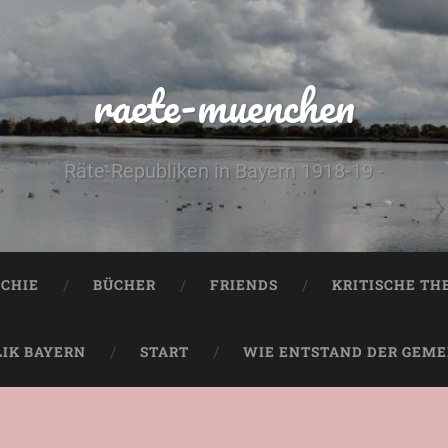
raete-muenchen
Räte-Republiken in Bayern 1918-19 -
CHIE
BÜCHER
FRIENDS
KRITISCHE TH
LIK BAYERN
START
WIE ENTSTAND DER GEMEI