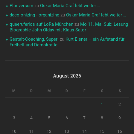
Pluriversum
zu
Oskar Maria Graf lebt weiter …
decolonizing - organizing
zu
Oskar Maria Graf lebt weiter …
queeruferlos auf LoRa München
zu
Mo 11. Mai Sub: Lesung
Biographie John Olday mit Klaus Sator
Gestalt-Coaching, Super ️‍
zu
Kurt Eisner – ein Aufstand für
Freiheit und Demokratie
August 2026
M
D
M
D
F
S
S
1
2
3
4
5
6
7
8
9
10
11
12
13
14
15
16