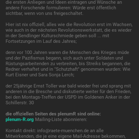
die ersten Anliegen und Ideen eintragen und Wünsche an
andere Forschende formulieren: Würde erst öffentlich
sichtbar, wenn von uns freigeschaltet.
Hier ist nix offiziell, alles wie die Revolution erst im Wachsen,
wie auch in der nächsten Revolutionswerkstatt, die es wieder
in der Sendlinger Kulturschmiede geben soll ... mit
Fortsetzungen im Lauf des Jahres;
denn vor 100 Jahren waren die Menschen des Krieges müde
und der Pazifismus begann, sich auch unter Soldaten und
Rüstungsarbeitenden zu verbreiten, bis Streiks begannen, die
Redner verhaftet und in "Schutzhaft" genommen wurden: Wie
Kurt Eisner und Sara Sonja Lerch;
der 25jährige Ernst Toller war bald wieder frei und sprang mit
anderen in die Bresche und diskutierte weiter für den Frieden,
bei den Montags-Treffen der USPD im Goldenen Anker in der
Schillerstr. 30
die offiziellen Seiten des plenumR sind online:
plenum-R.org
Mailing-Liste abonnieren:
Kontakt direkt: info@raete-muenchen.de an alle
Mitwirkenden, die je eine eigene Mail-Adresse bekommen,