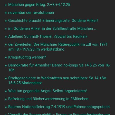
München gegen Krieg: 2.+3.+4.12.25
november der revolutionen
Geschichte braucht Erinnerungsorte: Goldene Anker!
im Goldenen Anker in der Schillerstraße München …
Adelheid Schmidt-Thomé: »Sozial bis Radikal«
der Zweiteiler: Die Münchner Räterepublik im zdf von 1971
am 18.+19.9.25 im werkstattkino
Kriegstüchtig werden?
Demokratie für Amerika? Demo no-kings Sa 14.6.25 von 16-
18h
Stadtgeschichte in Werkstätten neu schreiben: Sa 14.+So
15.6.25 Marienplatz
Was tun gegen die Angst: Selbst organisieren!
Befreiung und Bücherverbrennung in #München
Baierns Nationalfeiertag 7.4.1919 und Palmsonntagsputsch
Vergeßt der Frauen nicht! – Furien im Fraunhofertheater am