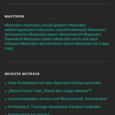
MASTODON
Mastodon mastodon.social/@baiern
Mastodon
selbstorganisation
Mastodon zukunftswerkstatt
Mastodon
fairmuenchen
Mastodon baiern demokratisch
Mastodon
freeradical
Mastodon baiern
Mastodon erich und zenzl
mühsam
Mastodon demokratisch baiern
Mastodon für Edgar
Liegl
NEUESTE BEITRÄGE
Felix Fechenbach auf dem Weg nach Dachau ermordet
„Röhm-Putsch“ oder „Nacht der Langen Messer“?
Geschichtsarbeit, Archive und Wissenschaft: Demokratie?
Kirchenfürst, Theologe, Netzwerker Kardinal Faulhaber
Kriegsnation für immer?