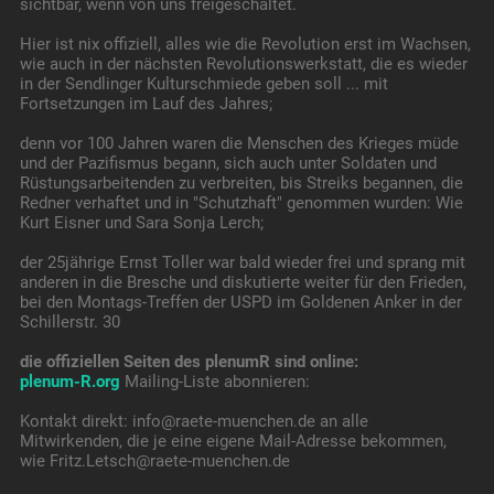
sichtbar, wenn von uns freigeschaltet.
Hier ist nix offiziell, alles wie die Revolution erst im Wachsen,
wie auch in der nächsten Revolutionswerkstatt, die es wieder
in der Sendlinger Kulturschmiede geben soll ... mit
Fortsetzungen im Lauf des Jahres;
denn vor 100 Jahren waren die Menschen des Krieges müde
und der Pazifismus begann, sich auch unter Soldaten und
Rüstungsarbeitenden zu verbreiten, bis Streiks begannen, die
Redner verhaftet und in "Schutzhaft" genommen wurden: Wie
Kurt Eisner und Sara Sonja Lerch;
der 25jährige Ernst Toller war bald wieder frei und sprang mit
anderen in die Bresche und diskutierte weiter für den Frieden,
bei den Montags-Treffen der USPD im Goldenen Anker in der
Schillerstr. 30
die offiziellen Seiten des plenumR sind online:
plenum-R.org
Mailing-Liste abonnieren:
Kontakt direkt: info@raete-muenchen.de an alle
Mitwirkenden, die je eine eigene Mail-Adresse bekommen,
wie Fritz.Letsch@raete-muenchen.de