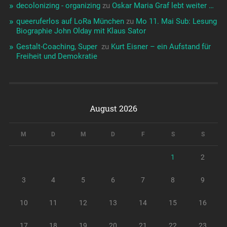
decolonizing - organizing
zu
Oskar Maria Graf lebt weiter …
queeruferlos auf LoRa München
zu
Mo 11. Mai Sub: Lesung
Biographie John Olday mit Klaus Sator
Gestalt-Coaching, Super ️‍
zu
Kurt Eisner – ein Aufstand für
Freiheit und Demokratie
August 2026
M
D
M
D
F
S
S
1
2
3
4
5
6
7
8
9
10
11
12
13
14
15
16
17
18
19
20
21
22
23