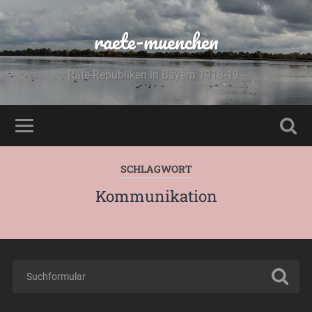
raete-muenchen
Räte-Republiken in Bayern 1918-19 -
SCHLAGWORT
Kommunikation