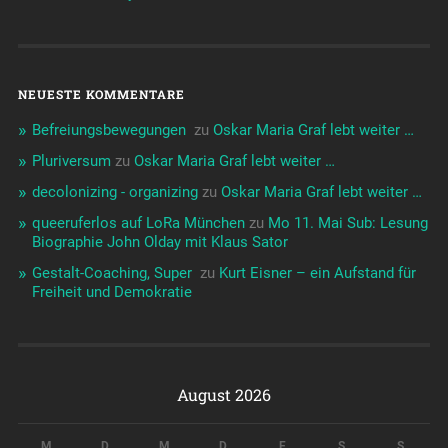
NEUESTE KOMMENTARE
Befreiungsbewegungen ️‍
zu
Oskar Maria Graf lebt weiter …
Pluriversum
zu
Oskar Maria Graf lebt weiter …
decolonizing - organizing
zu
Oskar Maria Graf lebt weiter …
queeruferlos auf LoRa München
zu
Mo 11. Mai Sub: Lesung
Biographie John Olday mit Klaus Sator
Gestalt-Coaching, Super ️‍
zu
Kurt Eisner – ein Aufstand für
Freiheit und Demokratie
August 2026
M
D
M
D
F
S
S