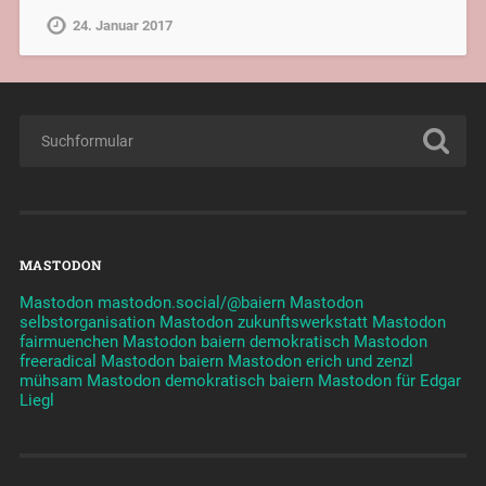
24. Januar 2017
MASTODON
Mastodon mastodon.social/@baiern
Mastodon
selbstorganisation
Mastodon zukunftswerkstatt
Mastodon
fairmuenchen
Mastodon baiern demokratisch
Mastodon
freeradical
Mastodon baiern
Mastodon erich und zenzl
mühsam
Mastodon demokratisch baiern
Mastodon für Edgar
Liegl