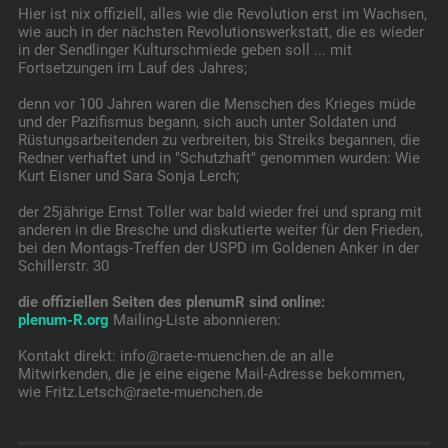
Hier ist nix offiziell, alles wie die Revolution erst im Wachsen,
wie auch in der nächsten Revolutionswerkstatt, die es wieder
in der Sendlinger Kulturschmiede geben soll ... mit
Fortsetzungen im Lauf des Jahres;
denn vor 100 Jahren waren die Menschen des Krieges müde
und der Pazifismus begann, sich auch unter Soldaten und
Rüstungsarbeitenden zu verbreiten, bis Streiks begannen, die
Redner verhaftet und in "Schutzhaft" genommen wurden: Wie
Kurt Eisner und Sara Sonja Lerch;
der 25jährige Ernst Toller war bald wieder frei und sprang mit
anderen in die Bresche und diskutierte weiter für den Frieden,
bei den Montags-Treffen der USPD im Goldenen Anker in der
Schillerstr. 30
die offiziellen Seiten des plenumR sind online:
plenum-R.org
Mailing-Liste abonnieren:
Kontakt direkt: info@raete-muenchen.de an alle
Mitwirkenden, die je eine eigene Mail-Adresse bekommen,
wie Fritz.Letsch@raete-muenchen.de