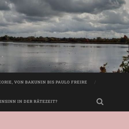
EORIE, VON BAKUNIN BIS PAULO FREIRE
NSINN IN DER RÄTEZEIT?