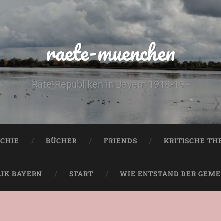
raete-muenchen
Räte-Republiken in Bayern 1918-19 -
CHIE
BÜCHER
FRIENDS
KRITISCHE TH
LIK BAYERN
START
WIE ENTSTAND DER GEMEI