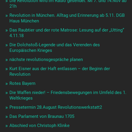
Die Revolution wird im Radio gesendet: Mi 7. und 14.Nov ab
21h
Revolution in München. Alltag und Erinnerung ab 5.11. DGB
Haus München
Das Raubtier und der rote Matrose: Lesung auf der „Utting“
4.11.18
Die Dolchstoß-Legende und das Verenden des
Europäischen Krieges
nächste revolutionsgespräche planen
Kurt Eisner aus der Haft entlassen – der Beginn der
Revolution
Rotes Bayern
Die Waffen nieder! – Friedensbewegungen im Umfeld des 1.
Weltkrieges
Pressetermin 28.August Revolutionswerkstatt2
Das Parlament von Braunau 1705
Abschied von Christoph Klinke