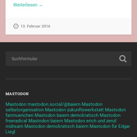
Weiterlesen →
13. Februar 2016
MASTODON
Mastodon mastodon.social/@baiern
Mastodon
selbstorganisation
Mastodon zukunftswerkstatt
Mastodon
fairmuenchen
Mastodon baiern demokratisch
Mastodon
freeradical
Mastodon baiern
Mastodon erich und zenzl
mühsam
Mastodon demokratisch baiern
Mastodon für Edgar
Liegl