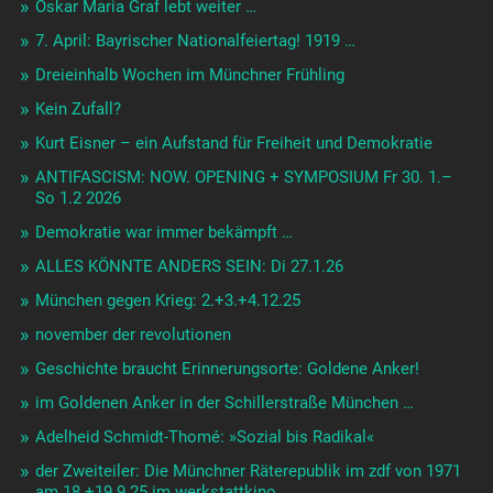
Oskar Maria Graf lebt weiter …
7. April: Bayrischer Nationalfeiertag! 1919 …
Dreieinhalb Wochen im Münchner Frühling
Kein Zufall?
Kurt Eisner – ein Aufstand für Freiheit und Demokratie
ANTIFASCISM: NOW. OPENING + SYMPOSIUM Fr 30. 1.–
So 1.2 2026
Demokratie war immer bekämpft …
ALLES KÖNNTE ANDERS SEIN: Di 27.1.26
München gegen Krieg: 2.+3.+4.12.25
november der revolutionen
Geschichte braucht Erinnerungsorte: Goldene Anker!
im Goldenen Anker in der Schillerstraße München …
Adelheid Schmidt-Thomé: »Sozial bis Radikal«
der Zweiteiler: Die Münchner Räterepublik im zdf von 1971
am 18.+19.9.25 im werkstattkino